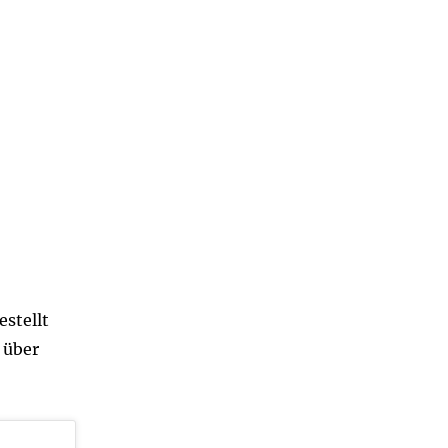
stellt
 über