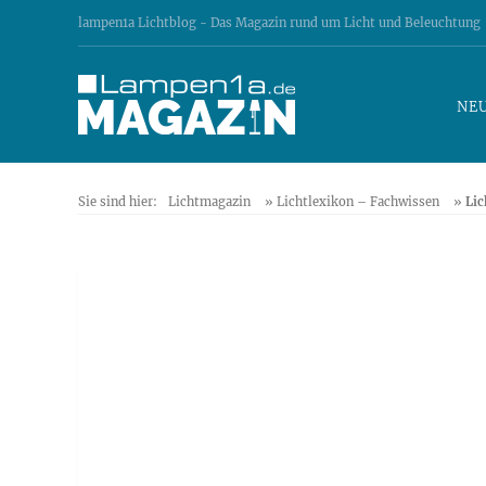
lampen1a Lichtblog - Das Magazin rund um Licht und Beleuchtung
NE
Sie sind hier:
Lichtmagazin
»
Lichtlexikon – Fachwissen
»
Lic