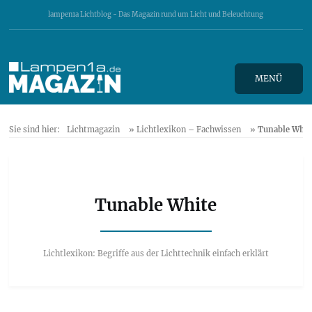
lampen1a Lichtblog - Das Magazin rund um Licht und Beleuchtung
MENÜ
Sie sind hier:
Lichtmagazin
»
Lichtlexikon – Fachwissen
»
Tunable Whit
Tunable White
Lichtlexikon: Begriffe aus der Lichttechnik einfach erklärt