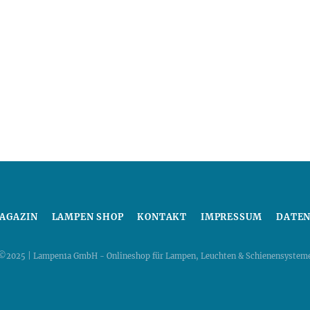
AGAZIN
LAMPEN SHOP
KONTAKT
IMPRESSUM
DATE
©2025 | Lampen1a GmbH - Onlineshop für Lampen, Leuchten & Schienensystem