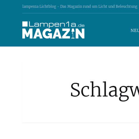
lampen1a Lichtblog - Das Magazin rund um Licht und Beleuchtung
NE
Schlag