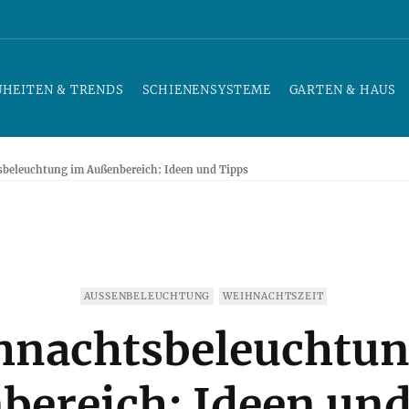
UHEITEN & TRENDS
SCHIENENSYSTEME
GARTEN & HAUS
beleuchtung im Außenbereich: Ideen und Tipps
AUSSENBELEUCHTUNG
WEIHNACHTSZEIT
hnachtsbeleuchtun
bereich: Ideen und