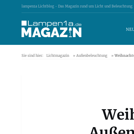
lampen1a Lichtblog - Das Magazin rund um Licht und Beleuchtung
NE
Sie sind hier:
Lichtmagazin
»
Außenbeleuchtung
»
Weihnachts
Wei
Außen