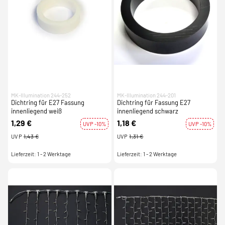
MK-Illumination 244-252
MK-Illumination 244-201
Dichtring für E27 Fassung
Dichtring für Fassung E27
innenliegend weiß
innenliegend schwarz
1,29 €
1,18 €
UVP -10%
UVP -10%
UVP
1,43 €
UVP
1,31 €
Lieferzeit: 1 - 2 Werktage
Lieferzeit: 1 - 2 Werktage