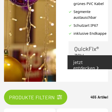
grünes PVC Kabel
Segmente
austauschbar
Schutzart IP67
inklusive Endkappe
QuickFix®
36V
LowVoltage+
jetzt
entdecken
PRODUKTE FILTERN
455 Artikel