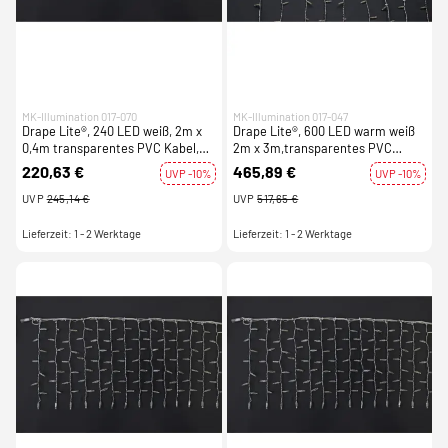
MK-Illumination 017-070
MK-Illumination 017-047
Drape Lite®, 240 LED weiß, 2m x
Drape Lite®, 600 LED warm weiß
0,4m transparentes PVC Kabel,
2m x 3m,transparentes PVC
220-240V, 14W
Kabel, 220-240V, 35W
220,63 €
465,89 €
UVP -10%
UVP -10%
UVP
245,14 €
UVP
517,65 €
Lieferzeit: 1 - 2 Werktage
Lieferzeit: 1 - 2 Werktage