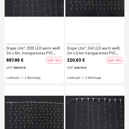
MK-Illumination 017-040
MK-Illumination 017-069
Drape Lite®, 1200 LED warm weiß
Drape Lite®, 240 LED warm weiß,
2m x 6m, transparentes PVC
2m x 0,4m transparentes PVC
Kabel, 220-240V, 70W
Kabel, 220-240V, 14W
887,86 €
220,63 €
UVP -10%
UVP -10%
UVP
986,51 €
UVP
245,14 €
Lieferzeit: 1 - 2 Werktage
Lieferzeit: 1 - 2 Werktage