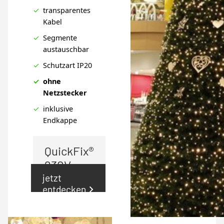
transparentes
Kabel
Segmente
austauschbar
Schutzart IP20
ohne
Netzstecker
inklusive
Endkappe
QuickFix®
230V
Indoor+
jetzt
entdecken