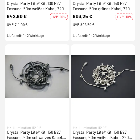
Crystal Party Lite® Kit, 100 E27
Crystal Party Lite® Kit, 150 E27
Fassung, 50m weißes Kabel, 220-
Fassung, 50m grünes Kabel, 220-
240V, max. 1500 W
240V, max. 2250 W
642,60 €
803,25 €
UVP -10%
UVP -10%
UVP
714,00 €
UVP
892,50 €
Lieferzeit: 1 - 2 Werktage
Lieferzeit: 1 - 2 Werktage
MK-Illumination 112-118
MK-Illumination 112-121
Crystal Party Lite® Kit, 150 E27
Crystal Party Lite® Kit, 150 E27
Fassung, 50m schwarzes Kabel,
Fassung,50m weißes Kabel, 220-