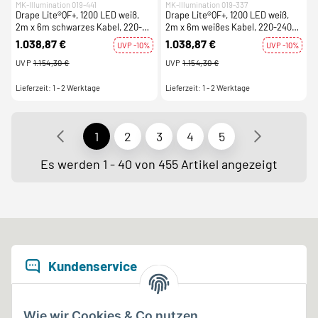
MK-Illumination 019-441
MK-Illumination 019-337
Drape Lite®QF+, 1200 LED weiß,
Drape Lite®QF+, 1200 LED weiß,
2m x 6m schwarzes Kabel, 220-
2m x 6m weißes Kabel, 220-240V,
240V, 70W
70W
1.038,87 €
1.038,87 €
UVP -10%
UVP -10%
UVP
1.154,30 €
UVP
1.154,30 €
Lieferzeit: 1 - 2 Werktage
Lieferzeit: 1 - 2 Werktage
1
2
3
4
5
Es werden 1 - 40 von 455 Artikel angezeigt
Kundenservice
02163 . 499 48 21
Wie wir Cookies & Co nutzen