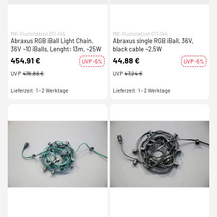
MK-Illumination 011-145
MK-Illumination 011-144
Abraxus RGB iBall Light Chain,
Abraxus single RGB iBall, 36V,
36V ~10 iBalls, Lenght: 13m, ~25W
black cable ~2,5W
454,91 €
44,88 €
UVP -5%
UVP -5%
UVP
478,86 €
UVP
47,24 €
Lieferzeit: 1 - 2 Werktage
Lieferzeit: 1 - 2 Werktage