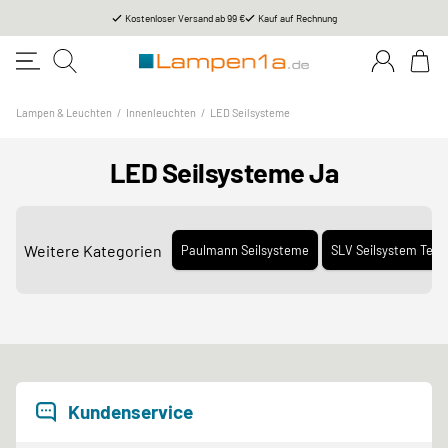
Kostenloser Versand ab 99 €
Kauf auf Rechnung
Lampen & Leuchten
/
Innenleuchten
/
LED Seilsysteme
LED Seilsysteme Ja
Weitere Kategorien
Paulmann Seilsysteme
SLV Seilsystem Tens
Kundenservice