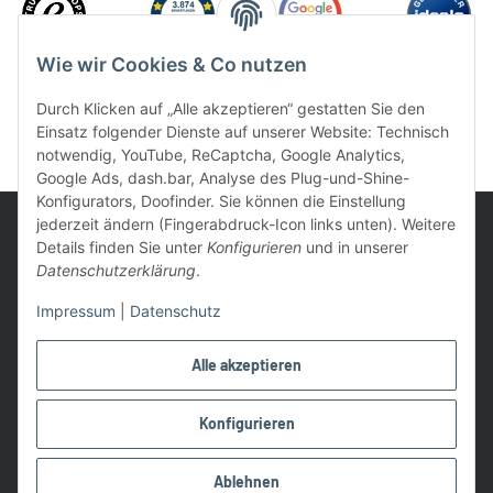
Wie wir Cookies & Co nutzen
Durch Klicken auf „Alle akzeptieren“ gestatten Sie den
Einsatz folgender Dienste auf unserer Website: Technisch
notwendig, YouTube, ReCaptcha, Google Analytics,
Google Ads, dash.bar, Analyse des Plug-und-Shine-
Konfigurators, Doofinder. Sie können die Einstellung
jederzeit ändern (Fingerabdruck-Icon links unten). Weitere
Details finden Sie unter
Konfigurieren
und in unserer
Datenschutzerklärung
.
UVP: Ist die unverbindliche Preisempfehlung des Herstellers für
Impressum
|
Datenschutz
das Produkt
* Gratis Versand ab 99 € innerhalb Deutschlands
Alle akzeptieren
Wir nutzen Trusted Shops als unabhängigen Dienstleister für die
Einholung von Bewertungen. Trusted Shops hat Maßnahmen
Konfigurieren
getroffen, um sicherzustellen, dass es es sich um echte
Bewertungen handelt.
Ablehnen
Alle Preise in €, inkl. 19% USt. und evtl. zzgl. Versandkosten