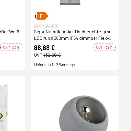
SIGOR S4501301
xBar Weiß
Sigor Nuindie Akku-Tischleuchte grau
LED rund 380mm IP54 dimmbar Flex-
Mood Easy-Connect
88,88 €
UVP -23%
UVP -32%
UVP
130,90 €
Lieferzeit: 1 - 2 Werktage