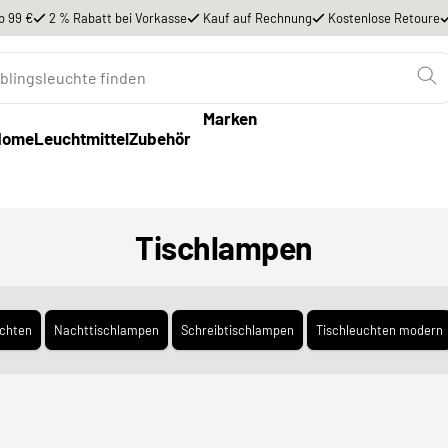
b 99 €
2 % Rabatt bei Vorkasse
Kauf auf Rechnung
Kostenlose Retoure
Marken
Home
Leuchtmittel
Zubehör
Tischlampen
chten
Nachttischlampen
Schreibtischlampen
Tischleuchten modern