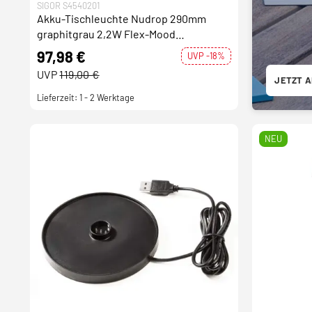
SIGOR S4540201
Akku-Tischleuchte Nudrop 290mm
graphitgrau 2,2W Flex-Mood
2200K/2700K IP54 168/197lm
97,98 €
UVP -18%
UVP
119,00 €
JETZT 
Lieferzeit: 1 - 2 Werktage
NEU