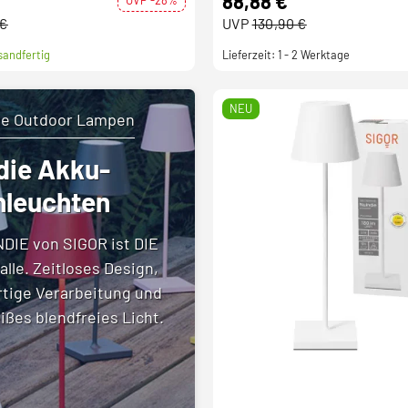
88,88 €
 €
UVP
130,90 €
sandfertig
Lieferzeit: 1 - 2 Werktage
NEU
se Outdoor Lampen
die Akku-
hleuchten
NDIE von SIGOR ist DIE
 alle. Zeitloses Design,
tige Verarbeitung und
ßes blendfreies Licht.