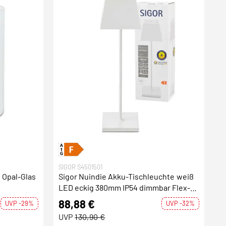
SIGOR S4501501
 Opal-Glas
Sigor Nuindie Akku-Tischleuchte weiß
LED eckig 380mm IP54 dimmbar Flex-
Mood Easy-Connect
88,88 €
UVP -29%
UVP -32%
UVP
130,90 €