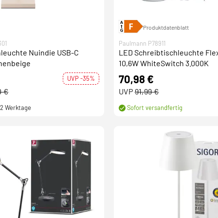
Produktdatenblatt
301
Paulmann P78911
hleuchte Nuindie USB-C
LED Schreibtischleuchte Fle
nenbeige
10,6W WhiteSwitch 3.000K
70,98 €
UVP -35%
0 €
UVP
91,99 €
- 2 Werktage
Sofort versandfertig