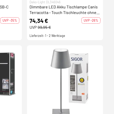
Deko-Light DL346046
USB-C
Dimmbare LED Akku Tischlampe Canis
Terracotta - Touch Tischleuchte ohne
Kabel - Warmweiß IP65
74,34 €
UVP -35%
UVP -26%
UVP
99,95 €
Lieferzeit: 1 - 2 Werktage