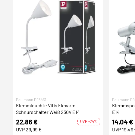
Paulmann P95431
Paulmann P9
Klemmleuchte Vitis Flexarm
Klemmspot
Schnurschalter Weiß 230V E14
E14
22,86 €
14,04 €
UVP -24%
UVP
29,99 €
UVP
19,49