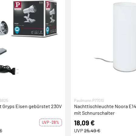
9825
Paulmann P77010
 Gryps Eisen gebürstet 230V
Nachttischleuchte Noora E14
mit Schnurschalter
18,09 €
UVP -28%
 €
UVP
25,49 €