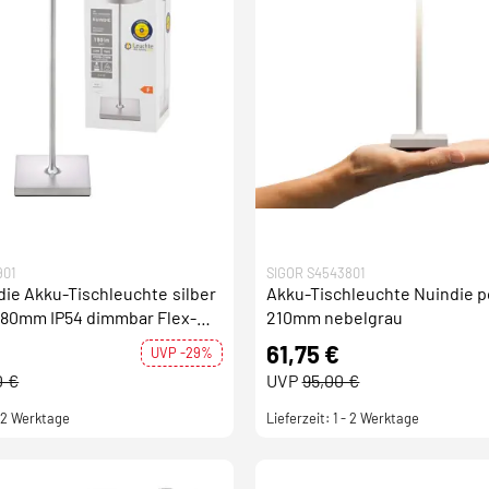
901
SIGOR S4543801
e Akku-Tischleuchte silber
Akku-Tischleuchte Nuindie 
380mm IP54 dimmbar Flex-
210mm nebelgrau
-Connect
€
61,75 €
UVP -29%
0 €
UVP
95,00 €
- 2 Werktage
Lieferzeit: 1 - 2 Werktage