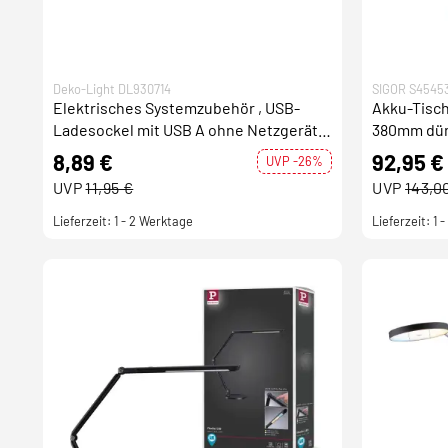
Deko-Light DL930714
SIGOR S4545
Elektrisches Systemzubehör , USB-
Akku-Tisc
Ladesockel mit USB A ohne Netzgerät
380mm dü
für Leuchte Canis, Tiefe: 117 m
8,89 €
92,95 €
UVP -26%
UVP
11,95 €
UVP
143,0
Lieferzeit: 1 - 2 Werktage
Lieferzeit: 1 