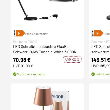
Produktdatenblatt
Prod
Paulmann P78912
Paulmann P7
LED Schreibtischleuchte FlexBar
LED Schrei
Schwarz 10,6W Tunable White 3.000K
schwarz mi
Stufenlos
70,98 €
143,51 
UVP -23%
Switch
UVP
91,99 €
UVP
185,9
Sofort versandfertig
Sofort ver