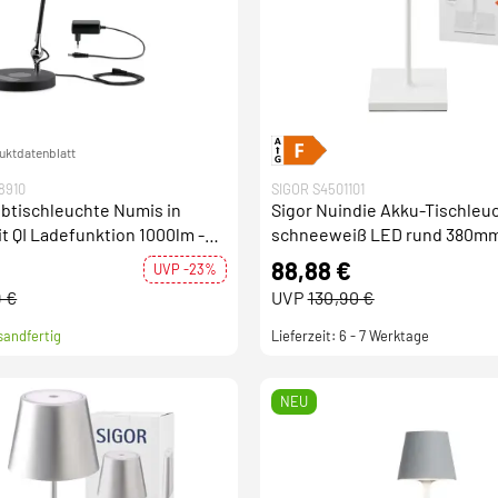
uktdatenblatt
8910
SIGOR S4501101
btischleuchte Numis in
Sigor Nuindie Akku-Tischleu
t QI Ladefunktion 1000lm -
schneeweiß LED rund 380mm
 dimmbar 2700-6500K White
dimmbar Flex-Mood Easy-Co
€
88,88 €
UVP -23%
9 €
UVP
130,90 €
sandfertig
Lieferzeit: 6 - 7 Werktage
NEU