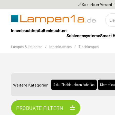
Kostenloser Versand a
Innenleuchten
Außenleuchten
Schienensysteme
Smart 
Lampen & Leuchten
/
Innenleuchten
/
Tischlampen
Weitere Kategorien
Akku-Tischleuchten kabellos
Klemmleu
PRODUKTE FILTERN