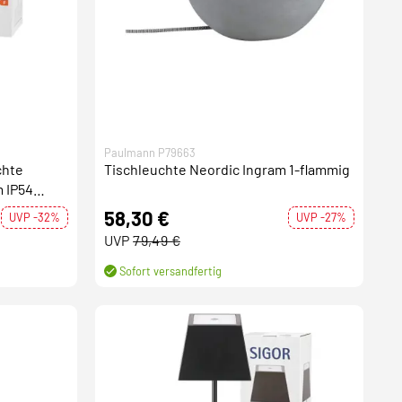
Paulmann P79663
chte
Tischleuchte Neordic Ingram 1-flammig
 IP54
nnect
58,30 €
UVP -32%
UVP -27%
UVP
79,49 €
Sofort versandfertig