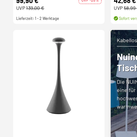
99,90 €
42,68 €
UVP
139,00 €
UVP
58,99
Lieferzeit: 1 - 2 Werktage
Sofort ver
Kabello
Nuin
Tisc
Die NUI
eine für
hochwer
warmwei