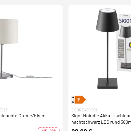
0923
SIGOR S4501001
chleuchte Creme/Eisen
Sigor Nuindie Akku-Tischleu
nachtschwarz LED rund 380
dimmbar Flex-Mood Easy-Co
UVP -28%