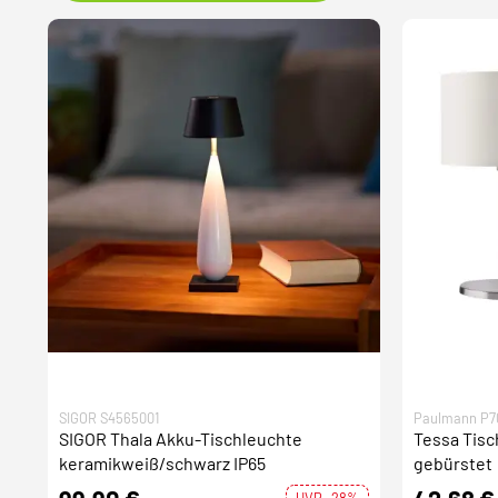
SIGOR S4565001
Paulmann P7
SIGOR Thala Akku-Tischleuchte
Tessa Tis
keramikweiß/schwarz IP65
gebürstet
UVP -28%