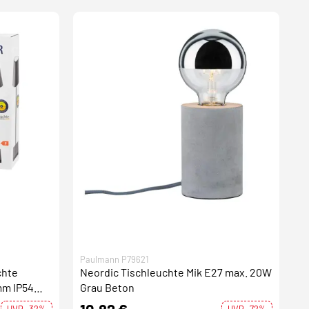
Paulmann P79621
chte
Neordic Tischleuchte Mik E27 max. 20W
mm IP54
Grau Beton
nnect
UVP -32%
UVP -72%