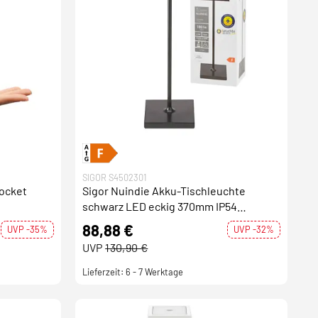
SIGOR S4502301
pocket
Sigor Nuindie Akku-Tischleuchte
schwarz LED eckig 370mm IP54
dimmbar Flex-Mood Easy-Connect
88,88 €
UVP -35%
UVP -32%
UVP
130,90 €
Lieferzeit: 6 - 7 Werktage