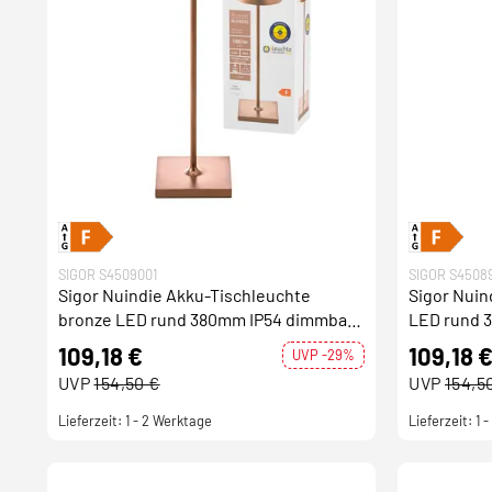
SIGOR S4509001
SIGOR S4508
Sigor Nuindie Akku-Tischleuchte
Sigor Nuindi
bronze LED rund 380mm IP54 dimmbar
LED rund 
Flex-Mood Easy-Connect
Mood Easy
109,18 €
109,18 
UVP -29%
UVP
154,50 €
UVP
154,5
Lieferzeit: 1 - 2 Werktage
Lieferzeit: 1 