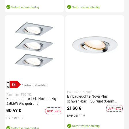
Sofort versandfertig
Sofort versandfertig
Produktdatenblatt
Paulmann P93663
Paulmann P93492
Einbauleuchte Nova Plus
Einbauleuchte LED Nova eckig
schwenkbar IP65 rund 93mm
3x6,5W Alu gedreht
GU5,3 / GU10 max. 35W dimmbar
21,66 €
UVP -27%
60,47 €
Weiß matt/Chrom
UVP -24%
UVP
29,49 €
UVP
79,99 €
Sofort versandfertig
Sofort versandfertig