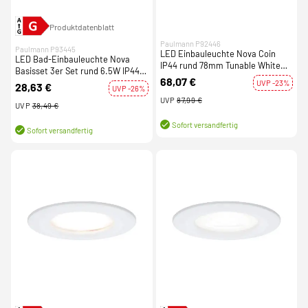
Produktdatenblatt
Paulmann P92446
Paulmann P93445
LED Einbauleuchte Nova Coin
LED Bad-Einbauleuchte Nova
IP44 rund 78mm Tunable White
Basisset 3er Set rund 6.5W IP44
3x6W 3x530lm 230V Schwarz
68,07 €
GU10 Chrom 2700K 230V
UVP -23%
28,63 €
matt Aluminium
UVP -26%
UVP
87,99 €
UVP
38,49 €
Sofort versandfertig
Sofort versandfertig