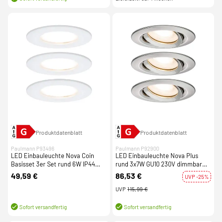
Produktdatenblatt
Produktdatenblatt
Paulmann P93496
Paulmann P92900
LED Einbauleuchte Nova Coin
LED Einbauleuchte Nova Plus
Basisset 3er Set rund 6W IP44
rund 3x7W GU10 230V dimmbar
Weiß (matt) dimmbar 3-step-dim
schwenkbar Eisen gebürstet
49,59 €
86,53 €
UVP -25%
2700K 230V
UVP
115,99 €
Sofort versandfertig
Sofort versandfertig