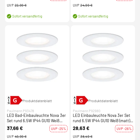
UVP
22,99 €
UVP
24,99 €
Sofort versandfertig
Sofort versandfertig
Produktdatenblatt
Produktdatenblatt
Paulmann P93478
Paulmann P92980
LED Bad-Einbauleuchte Nova 3er
LED Einbauleuchte Nova 3er Set
Set rund 6.5W IP44 GU10 Weiß
rund 6.5W IP44 GU10 Weiß (matt)
(matt) dimmbar 3-step-dim 2700K
4000K 230V
37,66 €
28,63 €
UVP -25%
UVP -26%
230V
UVP
49,99 €
UVP
38,49 €