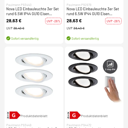
Paulmann P93440
Paulmann P92979
Nova LED Einbauleuchte 3er Set
Nova LED Einbauleuchte 3er Set
rund 6.5W IP44 GU10 Eisen
rund 6.5W IP44 GU10 Eisen
gebürstet 2700K 230V
gebürstet 4000K 230V
28,63 €
28,63 €
UVP -26%
UVP -26%
UVP
38,49 €
UVP
38,49 €
Sofort versandfertig
Sofort versandfertig
Produktdatenblatt
Produktdatenblatt
Paulmann P93449
Paulmann P94472