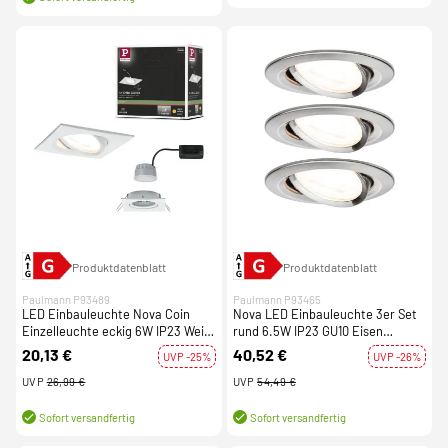
Produktdatenblatt
Produktdatenblatt
Paulmann P93489
Paulmann P93465
LED Einbauleuchte Nova Coin
Nova LED Einbauleuchte 3er Set
Einzelleuchte eckig 6W IP23 Weiß
rund 6.5W IP23 GU10 Eisen
(matt) schwenkbar dimmbar 3-
gebürstet schwenkbar dimmbar
20,13 €
40,52 €
UVP -25%
UVP -26%
step-dim 2700K 230V
3-step-dim 2700K 230V
UVP
26,99 €
UVP
54,49 €
Sofort versandfertig
Sofort versandfertig