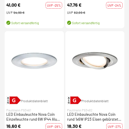
gebürstet 2700K 230V
gedreht schwenkbar 2700K 230V
41,00 €
47,76 €
UVP -25%
UVP -24%
UVP
54,99 €
UVP
62,99 €
Sofort versandfertig
Sofort versandfertig
Produktdatenblatt
Produktdatenblatt
Paulmann P93461
Paulmann P93482
LED Einbauleuchte Nova Coin
LED Einbauleuchte Nova Coin
Einzelleuchte rund 6W IP44 Alu
rund 1x6W IP23 Eisen gebürstet
gedreht 2700K 230V
schwenkbar dimmbar 3-step-dim
16,60 €
18,30 €
UVP -28%
UVP -27%
2700K 230V