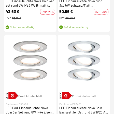
LED Einbauleuchte Nova Coin 3er
LED Einbauleuchte Nova rund
Set rund 6W IP23 Weiß (matt)
3x6,5W Schwarz/Matt
schwenkbar 2700K 230V
schwenkbar 3-Stufen-dimmbar
43,63 €
50,56 €
UVP -25%
UVP -26%
Warmweiß
UVP
57,99 €
UVP
68,49 €
Sofort versandfertig
Sofort versandfertig
Produktdatenblatt
Produktdatenblatt
Paulmann P93458
Paulmann P93451
LED Bad-Einbauleuchte Nova
LED Einbauleuchte Nova Coin
Coin 3er Set rund 6W IP44 Eisen
Basisset 3er Set rund 6W IP23 Alu