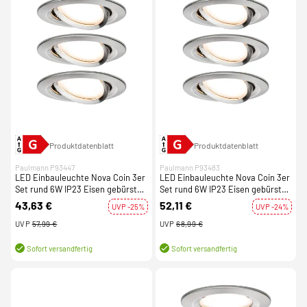
Produktdatenblatt
Produktdatenblatt
Paulmann P93447
Paulmann P93483
LED Einbauleuchte Nova Coin 3er
LED Einbauleuchte Nova Coin 3er
Set rund 6W IP23 Eisen gebürstet
Set rund 6W IP23 Eisen gebürstet
schwenkbar 2700K 230V
schwenkbar dimmbar 3-step-dim
43,63 €
52,11 €
UVP -25%
UVP -24%
2700K 230V
UVP
57,99 €
UVP
68,99 €
Sofort versandfertig
Sofort versandfertig