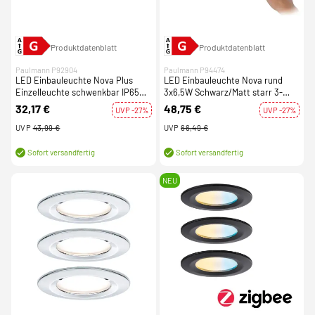
Produktdatenblatt
Produktdatenblatt
Paulmann P92904
Paulmann P94474
LED Einbauleuchte Nova Plus
LED Einbauleuchte Nova rund
Einzelleuchte schwenkbar IP65
3x6,5W Schwarz/Matt starr 3-
eckig 93x93mm GU10 7W 460lm
Stufen-dimmbar
32,17 €
48,75 €
UVP -27%
UVP -27%
230V dimmbar 2700K Weiß
matt/Chrom
UVP
43,99 €
UVP
66,49 €
Sofort versandfertig
Sofort versandfertig
NEU