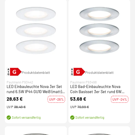
Produktdatenblatt
Produktdatenblatt
Paulmann P93442
Paulmann P93498
LED Einbauleuchte Nova 3er Set
LED Bad-Einbauleuchte Nova
rund 6.5W IP44 GU10 Weiß (matt)
Coin Basisset 3er Set rund 6W
2700K 230V
IP44 Alu gedreht dimmbar 3-step-
28,63 €
53,68 €
UVP -26%
UVP -24%
dim 2700K 230V
UVP
38,49 €
UVP
70,99 €
Sofort versandfertig
Sofort versandfertig