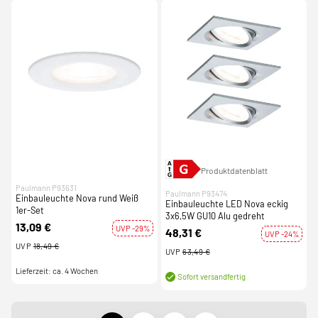
Produktdatenblatt
Paulmann P93631
Paulmann P93474
Einbauleuchte Nova rund Weiß
Einbauleuchte LED Nova eckig
1er-Set
3x6,5W GU10 Alu gedreht
13,09 €
UVP -29%
48,31 €
UVP -24%
UVP
18,49 €
UVP
63,49 €
Lieferzeit: ca. 4 Wochen
Sofort versandfertig