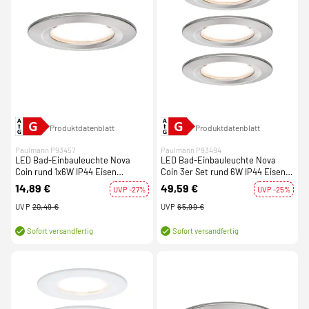
Produktdatenblatt
Produktdatenblatt
Paulmann P93457
Paulmann P93494
LED Bad-Einbauleuchte Nova
LED Bad-Einbauleuchte Nova
Coin rund 1x6W IP44 Eisen
Coin 3er Set rund 6W IP44 Eisen
gebürstet 2700K 230V
gebürstet dimmbar 3-step-dim
14,89 €
49,59 €
UVP -27%
UVP -25%
2700K 230V
UVP
20,49 €
UVP
65,99 €
Sofort versandfertig
Sofort versandfertig