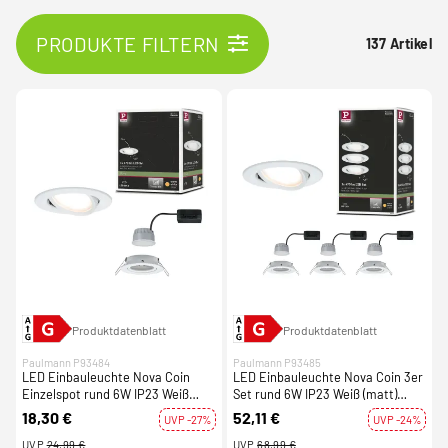
PRODUKTE FILTERN
137 Artikel
Produktdatenblatt
Produktdatenblatt
Paulmann P93484
Paulmann P93485
LED Einbauleuchte Nova Coin
LED Einbauleuchte Nova Coin 3er
Einzelspot rund 6W IP23 Weiß
Set rund 6W IP23 Weiß (matt)
(matt) schwenkbar dimmbar 3-
schwenkbar dimmbar 3-step-dim
18,30 €
52,11 €
UVP -27%
UVP -24%
step-dim 2700K 230V
2700K 230V
UVP
24,99 €
UVP
68,99 €