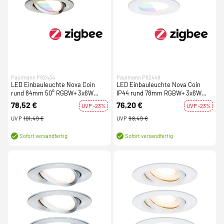
Paulmann P92434
Paulmann P92449
LED Einbauleuchte Nova Coin
LED Einbauleuchte Nova Coin
rund 84mm 50° RGBW+ 3x6W
IP44 rund 78mm RGBW+ 3x6W
3x500lm 230V Eisen gebürstet
3x500lm 230V Weiß matt Alu
78,52 €
76,20 €
UVP -23%
UVP -23%
Alu Druckguss
Druckguss
UVP
101,49 €
UVP
98,49 €
Sofort versandfertig
Sofort versandfertig