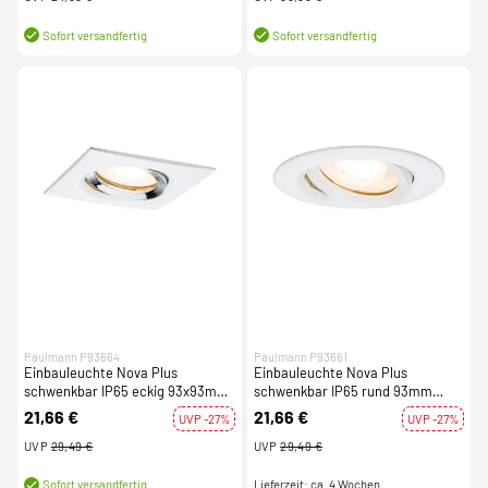
Sofort versandfertig
Sofort versandfertig
Paulmann P93664
Paulmann P93661
Einbauleuchte Nova Plus
Einbauleuchte Nova Plus
schwenkbar IP65 eckig 93x93mm
schwenkbar IP65 rund 93mm
GU5,3 / GU10 max. 35W dimmbar
GU5,3 / GU10 max. 35W dimmbar
21,66 €
21,66 €
UVP -27%
UVP -27%
Weiß matt/Chrom
Weiß matt
UVP
29,49 €
UVP
29,49 €
Lieferzeit: ca. 4 Wochen
Sofort versandfertig