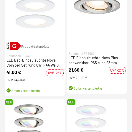
Produktdatenblatt
Paulmann P93662
Paulmann P93460
LED Einbauleuchte Nova Plus
LED Bad-Einbauleuchte Nova
schwenkbar IP65 rund 93mm
Coin 3er Set rund 6W IP44 Weiß
GU5,3 / GU10 dimmbar Eisen
21,66 €
(matt) 2700K 230V
UVP -27%
41,00 €
gebürstet
UVP -25%
UVP
29,49 €
UVP
54,99 €
Sofort versandfertig
Sofort versandfertig
NEU
NEU