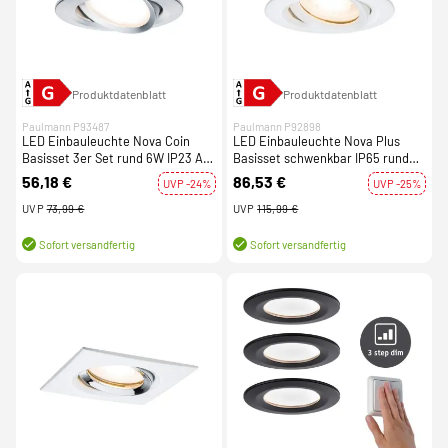
Produktdatenblatt
Produktdatenblatt
Paulmann P93487
Paulmann P92898
LED Einbauleuchte Nova Coin
LED Einbauleuchte Nova Plus
Basisset 3er Set rund 6W IP23 Alu
Basisset schwenkbar IP65 rund
gedreht schwenkbar dimmbar 3-
93mm GU10 3x7W 460lm 230V
56,18 €
86,53 €
UVP -24%
UVP -25%
step-dim 2700K 230V
dimmbar 2700K Weiß matt
UVP
73,99 €
UVP
115,99 €
Sofort versandfertig
Sofort versandfertig