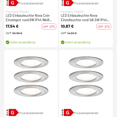
Produktdatenblatt
Produktdatenblatt
Paulmann P93495
Paulmann P92978
LED Einbauleuchte Nova Coin
LED Einbauleuchte Nova
Einzelspot rund 6W IP44 Weiß
Einzelleuchte rund 1x6.5W IP44
(matt) dimmbar 3-step-dim 2700K
GU10 Weiß (matt) 230V 4000K
17,54 €
10,87 €
UVP -27%
UVP -27%
230V
UVP
23,99 €
UVP
14,99 €
Sofort versandfertig
Sofort versandfertig
Produktdatenblatt
Produktdatenblatt