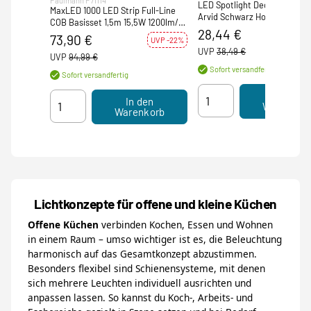
Paulmann P71114
LED Spotlight Deckenstrahle
MaxLED 1000 LED Strip Full-Line
Arvid Schwarz Holz E27 2-f
COB Basisset 1,5m 15,5W 1200lm/m
28,44 €
672LEDs/m Tunable White 40VA
UV
73,90 €
UVP -22%
UVP
38,49 €
UVP
94,99 €
Sofort versandfertig
Sofort versandfertig
In den
In den
Warenkor
Warenkorb
Lichtkonzepte für offene und kleine Küchen
Offene Küchen
verbinden Kochen, Essen und Wohnen
in einem Raum – umso wichtiger ist es, die Beleuchtung
harmonisch auf das Gesamtkonzept abzustimmen.
Besonders flexibel sind Schienensysteme, mit denen
sich mehrere Leuchten individuell ausrichten und
anpassen lassen. So kannst du Koch-, Arbeits- und