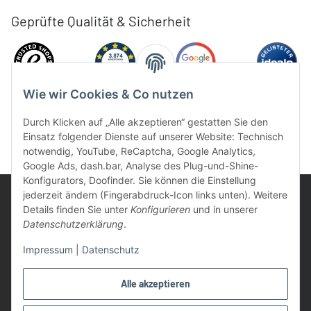
Geprüfte Qualität & Sicherheit
Wie wir Cookies & Co nutzen
Durch Klicken auf „Alle akzeptieren“ gestatten Sie den
Einsatz folgender Dienste auf unserer Website: Technisch
notwendig, YouTube, ReCaptcha, Google Analytics,
Google Ads, dash.bar, Analyse des Plug-und-Shine-
Konfigurators, Doofinder. Sie können die Einstellung
jederzeit ändern (Fingerabdruck-Icon links unten). Weitere
Details finden Sie unter
Konfigurieren
und in unserer
Datenschutzerklärung
.
UVP: Ist die unverbindliche Preisempfehlung des Herstellers für
Impressum
|
Datenschutz
das Produkt
* Gratis Versand ab 99 € innerhalb Deutschlands
Alle akzeptieren
Wir nutzen Trusted Shops als unabhängigen Dienstleister für die