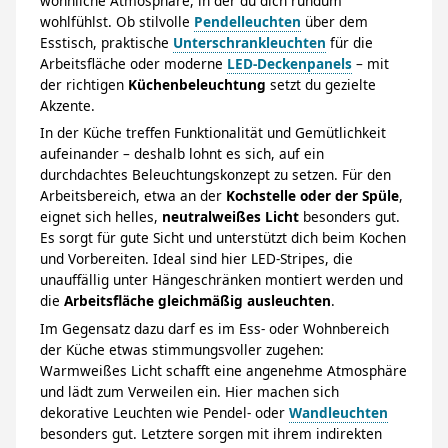
wohnliche Atmosphäre, in der du dich rundum
wohlfühlst. Ob stilvolle
Pendelleuchten
über dem
Esstisch, praktische
Unterschrankleuchten
für die
Arbeitsfläche oder moderne
LED-Deckenpanels
– mit
der richtigen
Küchenbeleuchtung
setzt du gezielte
Akzente.
In der Küche treffen Funktionalität und Gemütlichkeit
aufeinander – deshalb lohnt es sich, auf ein
durchdachtes Beleuchtungskonzept zu setzen. Für den
Arbeitsbereich, etwa an der
Kochstelle oder der Spüle
,
eignet sich helles,
neutralweißes Licht
besonders gut.
Es sorgt für gute Sicht und unterstützt dich beim Kochen
und Vorbereiten. Ideal sind hier LED-Stripes, die
unauffällig unter Hängeschränken montiert werden und
die
Arbeitsfläche gleichmäßig ausleuchten
.
Im Gegensatz dazu darf es im Ess- oder Wohnbereich
der Küche etwas stimmungsvoller zugehen:
Warmweißes Licht schafft eine angenehme Atmosphäre
und lädt zum Verweilen ein. Hier machen sich
dekorative Leuchten wie Pendel- oder
Wandleuchten
besonders gut. Letztere sorgen mit ihrem indirekten