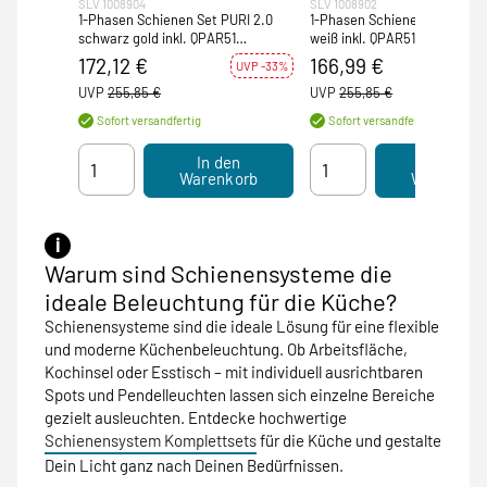
SLV 1008904
SLV 1008902
1-Phasen Schienen Set PURI 2.0
1-Phasen Schienen Set PURI 
schwarz gold inkl. QPAR51
weiß inkl. QPAR51 Leuchtmitt
Leuchtmittel
172,12 €
166,99 €
UVP -33%
UV
UVP
255,85 €
UVP
255,85 €
Sofort versandfertig
Sofort versandfertig
In den
In den
Warenkorb
Warenkor
Warum sind Schienensysteme die
ideale Beleuchtung für die Küche?
Schienensysteme sind die ideale Lösung für eine flexible
und moderne Küchenbeleuchtung. Ob Arbeitsfläche,
Kochinsel oder Esstisch – mit individuell ausrichtbaren
Spots und Pendelleuchten lassen sich einzelne Bereiche
gezielt ausleuchten. Entdecke hochwertige
Schienensystem Komplettsets
für die Küche und gestalte
Dein Licht ganz nach Deinen Bedürfnissen.