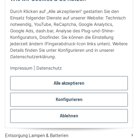
Retoure & Reklamation
Durch Klicken auf „Alle akzeptieren“ gestatten Sie den
Mein Kundenkonto
Einsatz folgender Dienste auf unserer Website: Technisch
notwendig, YouTube, ReCaptcha, Google Analytics,
Google Ads, dash.bar, Analyse des Plug-und-Shine-
Kundenservice
Konfigurators, Doofinder. Sie können die Einstellung
jederzeit ändern (Fingerabdruck-Icon links unten). Weitere
Kundenservice-Center
Details finden Sie unter
Konfigurieren
und in unserer
Datenschutzerklärung
.
Newsletter
Impressum
|
Datenschutz
Rabatte und Gutscheine
Konfigurator für Schienensysteme
Alle akzeptieren
Lampenratgeber
Konfigurieren
Lichtlexikon
Ablehnen
Informationen
Entsorgung Lampen & Batterien