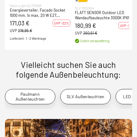
Deko-Light DL733065
SLV 1002954
Energieverteiler, Facado Socket
FLATT SENSOR Outdoor LED
1000 mm, 1x max. 20 W E27,
Wandaufbauleuchte 3000K IP65
Anthrazit, 220-240 V/AC, 50 / 60
171,03 €
anthrazit
UVP -22%
180,99 €
Hz
UVP -31%
UVP
219,95 €
UVP
260,61 €
Lieferzeit: 1 - 2 Werktage
Sofort versandfertig
Vielleicht suchen Sie auch
folgende Außenbeleuchtung:
Paulmann
SLV Außenleuchten
LED Au
Außenleuchten