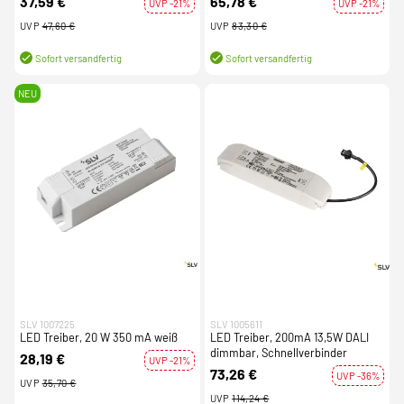
37,59 €
65,78 €
UVP -21%
UVP -21%
UVP
47,60 €
UVP
83,30 €
Sofort versandfertig
Sofort versandfertig
NEU
SLV 1007225
SLV 1005611
LED Treiber, 20 W 350 mA weiß
LED Treiber, 200mA 13,5W DALI
dimmbar, Schnellverbinder
28,19 €
UVP -21%
73,26 €
UVP -36%
UVP
35,70 €
UVP
114,24 €