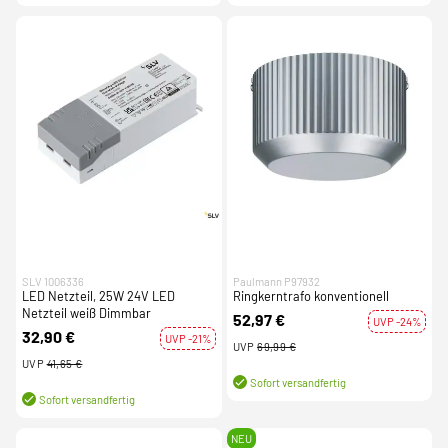
SLV 1006336
Paulmann P97932
LED Netzteil, 25W 24V LED
Ringkerntrafo konventionell
Netzteil weiß Dimmbar
52,97 €
UVP -24%
32,90 €
UVP -21%
UVP
69,99 €
UVP
41,65 €
Sofort versandfertig
Sofort versandfertig
NEU