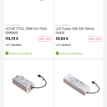
SLV 1003105
SLV 1008661
LED NETZTEIL 100W 24V TRIAC
LED Treiber 10W, 500-700mA,
DIMMBAR
PHASE
113,73 €
33,83 €
UVP -21%
UVP -21%
UVP
143,99 €
UVP
42,84 €
Sofort versandfertig
Sofort versandfertig