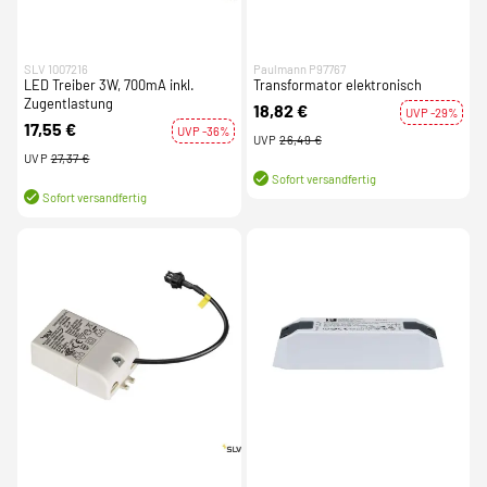
SLV 1007216
Paulmann P97767
LED Treiber 3W, 700mA inkl.
Transformator elektronisch
Zugentlastung
18,82 €
UVP -29%
17,55 €
UVP -36%
UVP
26,49 €
UVP
27,37 €
Sofort versandfertig
Sofort versandfertig