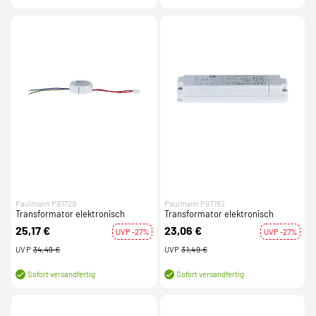
Paulmann P97729
Paulmann P97782
Transformator elektronisch
Transformator elektronisch
25,17 €
23,06 €
UVP -27%
UVP -27%
UVP
34,49 €
UVP
31,49 €
Sofort versandfertig
Sofort versandfertig