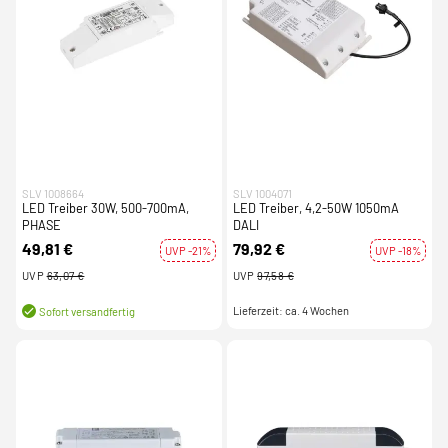
SLV 1008664
SLV 1004071
LED Treiber 30W, 500-700mA,
LED Treiber, 4,2-50W 1050mA
PHASE
DALI
49,81 €
79,92 €
UVP -21%
UVP -18%
UVP
63,07 €
UVP
97,58 €
Lieferzeit: ca. 4 Wochen
Sofort versandfertig