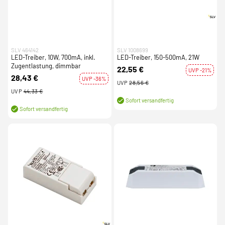
SLV 464142
SLV 1008699
LED-Treiber, 10W, 700mA, inkl.
LED-Treiber, 150-500mA, 21W
Zugentlastung, dimmbar
22,55 €
UVP -21%
28,43 €
UVP -36%
UVP
28,56 €
UVP
44,33 €
Sofort versandfertig
Sofort versandfertig