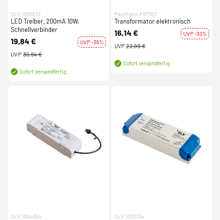
SLV 1005610
Paulmann P97762
LED Treiber, 200mA 10W,
Transformator elektronisch
Schnellverbinder
16,14 €
UVP -30%
19,84 €
UVP -36%
UVP
22,99 €
UVP
30,94 €
Sofort versandfertig
Sofort versandfertig
SLV 1004054
SLV 1003104