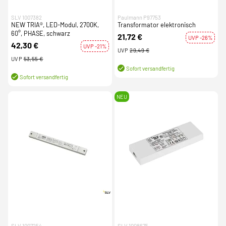
SLV 1007382
Paulmann P97753
NEW TRIA®, LED-Modul, 2700K,
Transformator elektronisch
60°, PHASE, schwarz
21,72 €
UVP -26%
42,30 €
UVP -21%
UVP
29,49 €
UVP
53,55 €
Sofort versandfertig
Sofort versandfertig
NEU
SLV 1007254
SLV 1008675