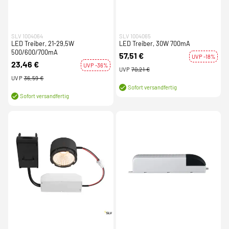
SLV 1004064
SLV 1004065
LED Treiber, 21-29,5W
LED Treiber, 30W 700mA
500/600/700mA
57,51 €
UVP -18%
23,46 €
UVP -36%
UVP
70,21 €
UVP
36,59 €
Sofort versandfertig
Sofort versandfertig