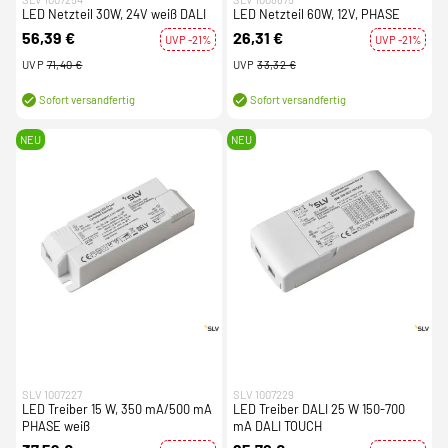
LED Netzteil 30W, 24V weiß DALI
LED Netzteil 60W, 12V, PHASE
56,39 €
26,31 €
UVP -21%
UVP -21%
UVP
71,40 €
UVP
33,32 €
Sofort versandfertig
Sofort versandfertig
NEU
NEU
SLV 1007227
SLV 1007229
LED Treiber 15 W, 350 mA/500 mA
LED Treiber DALI 25 W 150-700
PHASE weiß
mA DALI TOUCH