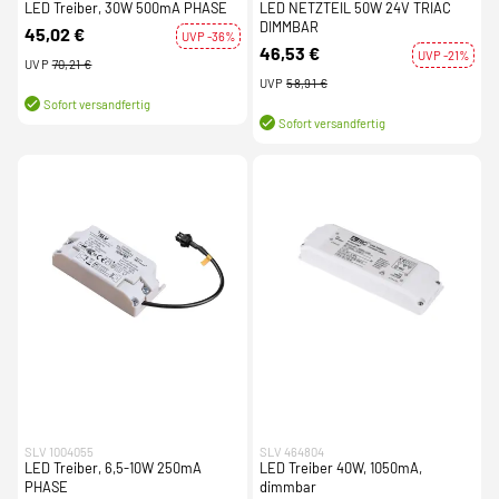
LED Treiber, 30W 500mA PHASE
LED NETZTEIL 50W 24V TRIAC
DIMMBAR
45,02 €
UVP -36%
46,53 €
UVP -21%
UVP
70,21 €
UVP
58,91 €
Sofort versandfertig
Sofort versandfertig
SLV 1004055
SLV 464804
LED Treiber, 6,5-10W 250mA
LED Treiber 40W, 1050mA,
PHASE
dimmbar