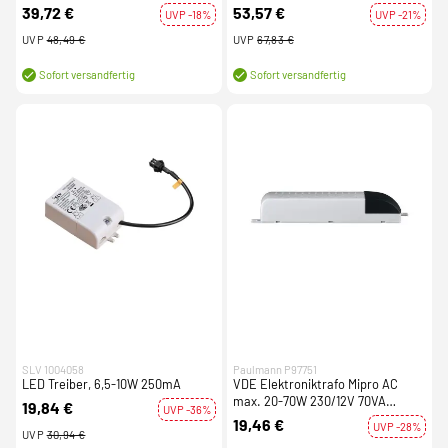
39,72 €
53,57 €
UVP -18%
UVP -21%
UVP
48,49 €
UVP
67,83 €
Sofort versandfertig
Sofort versandfertig
SLV 1004058
Paulmann P97751
LED Treiber, 6,5-10W 250mA
VDE Elektroniktrafo Mipro AC
max. 20-70W 230/12V 70VA
19,84 €
UVP -36%
Grau/Schwarz
19,46 €
UVP -28%
UVP
30,94 €