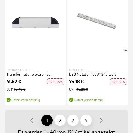
Paulmann P97715
SLV 1007251
Transformator elektronisch
LED Netzteil 100W, 24V weiß
41,52 €
75,18 €
UVP -25%
UVP -21%
UVP
55,49 €
UVP
95,20 €
Sofort versandfertig
Sofort versandfertig
1
2
3
4
Es werden 1 - 40 von 121 Artikel angezeigt