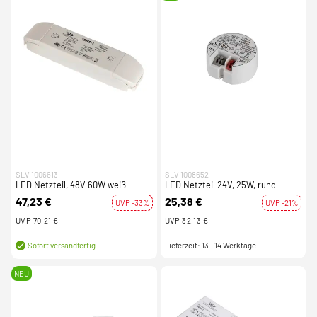
SLV 1006613
SLV 1008652
LED Netzteil, 48V 60W weiß
LED Netzteil 24V, 25W, rund
47,23 €
25,38 €
UVP -33%
UVP -21%
UVP
70,21 €
UVP
32,13 €
Lieferzeit: 13 - 14 Werktage
Sofort versandfertig
NEU