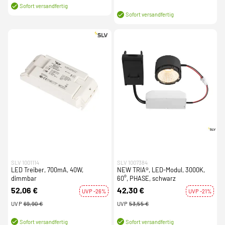
Sofort versandfertig
Sofort versandfertig
SLV 1001114
SLV 1007384
LED Treiber, 700mA, 40W,
NEW TRIA®, LED-Modul, 3000K,
dimmbar
60°, PHASE, schwarz
52,06 €
42,30 €
UVP -26%
UVP -21%
UVP
69,90 €
UVP
53,55 €
Sofort versandfertig
Sofort versandfertig