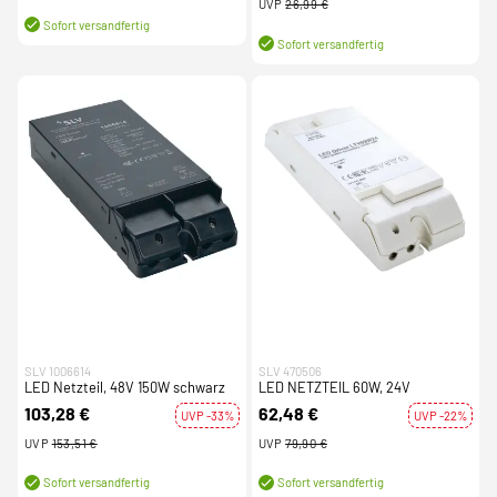
UVP
26,99 €
Sofort versandfertig
Sofort versandfertig
SLV 1006614
SLV 470506
LED Netzteil, 48V 150W schwarz
LED NETZTEIL 60W, 24V
103,28 €
62,48 €
UVP -33%
UVP -22%
UVP
153,51 €
UVP
79,90 €
Sofort versandfertig
Sofort versandfertig