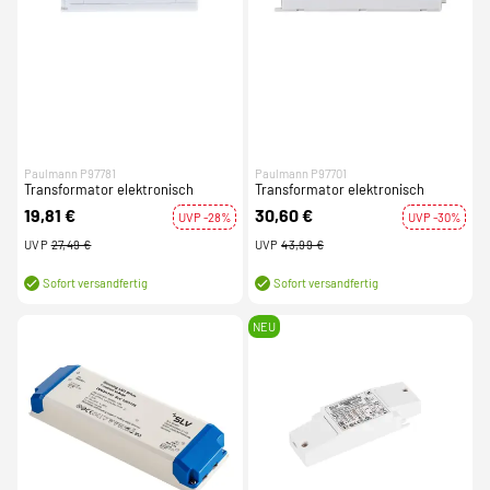
Paulmann P97781
Paulmann P97701
Transformator elektronisch
Transformator elektronisch
19,81 €
30,60 €
UVP -28%
UVP -30%
UVP
27,49 €
UVP
43,99 €
Sofort versandfertig
Sofort versandfertig
NEU