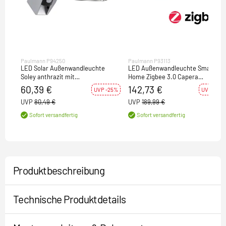
Paulmann P94250
Paulmann P93113
LED Solar Außenwandleuchte
LED Außenwandleuchte Smart
Soley anthrazit mit
Home Zigbee 3.0 Capera
Bewegungsmelder IP44 42lm
Bewegungsmelder
60,39 €
142,73 €
UVP -25%
UVP -25%
3000K
insektenfreundlich IP44 231mm
UVP
80,49 €
UVP
189,99 €
Tunable Warm 12,5W 800lm 230V
Anthrazit Aluminium
Sofort versandfertig
Sofort versandfertig
Produktbeschreibung
Technische Produktdetails