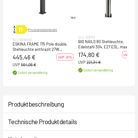
Produktdatenblatt
SLV 229172
SLV 1005440
BIG NAILS 80 Stehleuchte,
ESKINA FRAME 175 Pole double,
Edelstahl 304, E27 ESL, max. 15W,
Stehleuchte anthrazit 27W
IP44
174,80 €
3000/4000K 95°
UVP -21%
445,46 €
UVP -21%
UVP
221,34 €
UVP
564,06 €
Sofort versandfertig
Sofort versandfertig
Produktbeschreibung
Technische Produktdetails