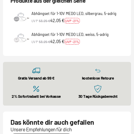
Produkte aus der gleichen Serie
Abhängset für 1-10V MEDO LED, silbergrau, 5-adrig
42,05 €
UVP
53,25 €
UVP -21%
Abhängset für 1-10V MEDO LED, weiss, 5-adrig
42,05 €
UVP
53,25 €
UVP -21%
Gratis Versand ab 99 €
kostenlose Retoure
2% Sofortrabatt bei Vorkasse
30 Tage Rückgaberecht
Das könnte dir auch gefallen
Unsere Empfehlungen für dich