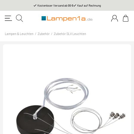
Kostenloser Versand ab 99 €
Kauf auf Rechnung
Lampen & Leuchten
/
Zubehör
/
Zubehör SLV Leuchten