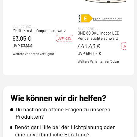
Produktdatenblatt
SLV 1001952
SLV 1002911
MEDO 5m Abhängung, schwarz
ONE 80 DALI Indoor LED
93,05 €
Pendelleuchte schwarz
UVP -21%
445,46 €
UVP
117,81 €
UVP -21%
UVP
564,06 €
Weitere Varianten verfügbar
Weitere Varianten verfügbar
Wie können wir dir helfen?
Du hast noch offene Fragen zu unseren
Produkten?
Benötigst Hilfe bei der Lichtplanung oder
eine unverbindliche Beratung?