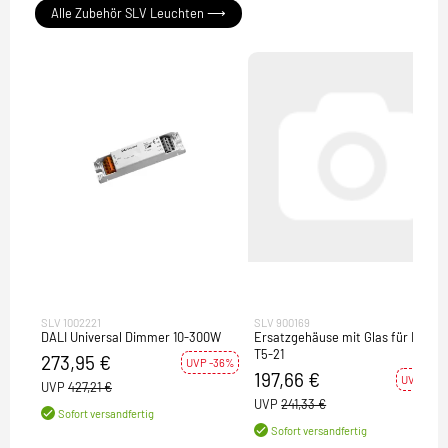
Alle Zubehör SLV Leuchten ⟶
SLV 1002221
SLV 900169
DALI Universal Dimmer 10-300W
Ersatzgehäuse mit Glas für Dasar
T5-21
273,95 €
UVP -36%
197,66 €
UVP -18%
UVP
427,21 €
UVP
241,33 €
Sofort versandfertig
Sofort versandfertig