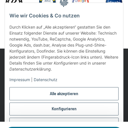
Wie wir Cookies & Co nutzen
Durch Klicken auf „Alle akzeptieren“ gestatten Sie den
Einsatz folgender Dienste auf unserer Website: Technisch
notwendig, YouTube, ReCaptcha, Google Analytics,
Google Ads, dash.bar, Analyse des Plug-und-Shine-
Konfigurators, Doofinder. Sie können die Einstellung
jederzeit ändern (Fingerabdruck-Icon links unten). Weitere
Details finden Sie unter
Konfigurieren
und in unserer
Datenschutzerklärung
.
UVP: Ist die unverbindliche Preisempfehlung des Herstellers für
Impressum
|
Datenschutz
das Produkt
* Gratis Versand ab 99 € innerhalb Deutschlands
Alle akzeptieren
Wir nutzen Trusted Shops als unabhängigen Dienstleister für die
Einholung von Bewertungen. Trusted Shops hat Maßnahmen
Konfigurieren
getroffen, um sicherzustellen, dass es es sich um echte
Bewertungen handelt.
Ablehnen
Alle Preise in €, inkl. 19% USt. und evtl. zzgl. Versandkosten