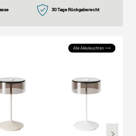
kasse
30 Tage Rückgaberecht
Alle Akkuleuchten ⟶
NE