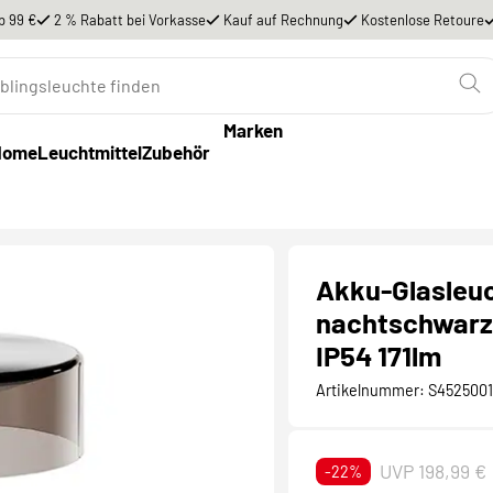
b 99 €
2 % Rabatt bei Vorkasse
Kauf auf Rechnung
Kostenlose Retoure
Marken
Home
Leuchtmittel
Zubehör
Akku-Glasleu
nachtschwarz
IP54 171lm
Artikelnummer:
S4525001
UVP 198,99 €
-22%