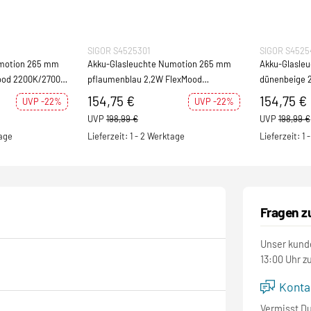
SIGOR S4525301
SIGOR S4525
umotion 265 mm
Akku-Glasleuchte Numotion 265 mm
Akku-Glasle
Mood 2200K/2700K
pflaumenblau 2,2W FlexMood
dünenbeige 
2200K/2700K IP54 171lm
2200K/2700K 
154,75 €
154,75 €
UVP -22%
UVP -22%
UVP
198,99 €
UVP
198,99 €
tage
Lieferzeit: 1 - 2 Werktage
Lieferzeit: 1
Fragen z
Unser kunde
13:00 Uhr z
Kontak
Vermisst D