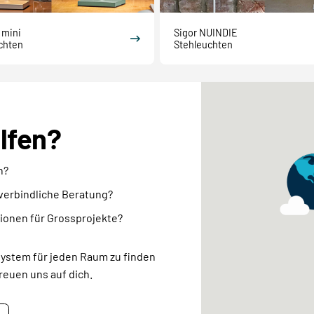
 mini
Sigor NUINDIE
chten
Stehleuchten
elfen?
n?
nverbindliche Beratung?
ionen für Grossprojekte?
system für jeden Raum zu finden
reuen uns auf dich.