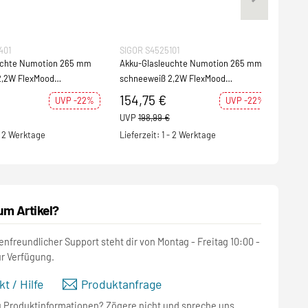
401
SIGOR S4525101
SIGO
uchte Numotion 265 mm
Akku-Glasleuchte Numotion 265 mm
Akku
2,2W FlexMood
schneeweiß 2,2W FlexMood
380
IP54 171lm
2200K/2700K IP54 171lm Ra85
154,75 €
23
UVP -22%
UVP -22%
UVP
198,99 €
UVP
 - 2 Werktage
Lieferzeit: 1 - 2 Werktage
Lief
um Artikel?
nfreundlicher Support steht dir von Montag - Freitag 10:00 -
ur Verfügung.
t / Hilfe
Produktanfrage
u Produktinformationen? Zögere nicht und spreche uns