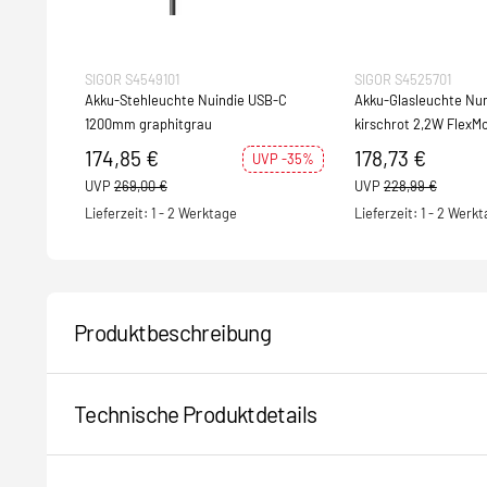
SIGOR S4549101
SIGOR S4525701
Akku-Stehleuchte Nuindie USB-C
Akku-Glasleuchte N
1200mm graphitgrau
kirschrot 2,2W Flex
IP54 171lm
174,85 €
178,73 €
UVP -35%
UVP
269,00 €
UVP
228,99 €
Lieferzeit: 1 - 2 Werktage
Lieferzeit: 1 - 2 Werk
Produktbeschreibung
Technische Produktdetails