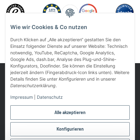
Wie wir Cookies & Co nutzen
Durch Klicken auf „Alle akzeptieren“ gestatten Sie den
Einsatz folgender Dienste auf unserer Website: Technisch
notwendig, YouTube, ReCaptcha, Google Analytics,
Google Ads, dash.bar, Analyse des Plug-und-Shine-
Konfigurators, Doofinder. Sie können die Einstellung
jederzeit ändern (Fingerabdruck-Icon links unten). Weitere
Details finden Sie unter
Konfigurieren
und in unserer
Datenschutzerklärung
.
UVP: Ist die unverbindliche Preisempfehlung des Herstellers für
Impressum
|
Datenschutz
das Produkt
* Gratis Versand ab 99 € innerhalb Deutschlands
Alle akzeptieren
Wir nutzen Trusted Shops als unabhängigen Dienstleister für die
Einholung von Bewertungen. Trusted Shops hat Maßnahmen
Konfigurieren
getroffen, um sicherzustellen, dass es es sich um echte
Bewertungen handelt.