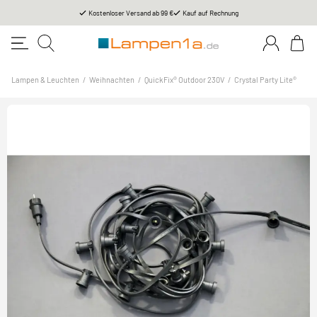
Kostenloser Versand ab 99 €
Kauf auf Rechnung
Lampen & Leuchten
/
Weihnachten
/
QuickFix® Outdoor 230V
/
Crystal Party Lite®