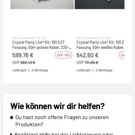
MK-Illumination 112-113
MK-Illumination 112-119
Crystal Party Lite® Kit, 100 E27
Crystal Party Lite® Kit, 100 E27
Fassung, 50m grünes Kabel, 220-
Fassung, 50m weißes Kabel, 220-
240V, max. 1500 W
240V, max. 1500 W
599,76 €
642,60 €
UVP -10%
UVP -10%
UVP
666,40 €
UVP
714,00 €
Lieferzeit: 1 - 2 Werktage
Lieferzeit: 1 - 2 Werktage
Wie können wir dir helfen?
Du hast noch offene Fragen zu unseren
Produkten?
Benötigst Hilfe bei der Lichtplanung oder