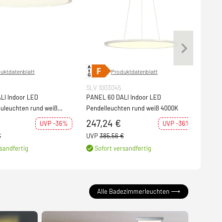
uktdatenblatt
Produktdatenblatt
SLV 1003045
SLV 
LI Indoor LED
PANEL 60 DALI Indoor LED
PANE
uleuchten rund weiß
Pendelleuchten rund weiß 4000K
Pend
247,24 €
24
UVP -36%
UVP -36%
€
UVP
385,56 €
UVP
sandfertig
Sofort versandfertig
S
Alle Badezimmerleuchten ⟶