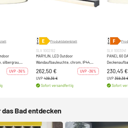
latt
Produktdatenblatt
Prod
SLV 1002192
SLV 1003041
Indoor
MARYLIN, LED Outdoor
PANEL 60 DA
 silbergrau,
Wandaufbauleuchte, chrom, IP44,
Deckenaufba
3000K, 21W
4000K
262,50 €
230,45 €
UVP -36%
UVP -36%
UVP
409,36 €
UVP
359,38 
ig
Sofort versandfertig
Sofort ver
r das Bad entdecken