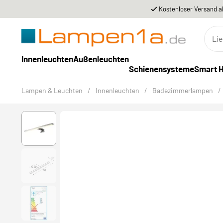
Kostenloser Versand a
Innenleuchten
Außenleuchten
Schienensysteme
Smart 
Lampen & Leuchten
/
Innenleuchten
/
Badezimmerlampen
/