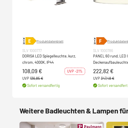
Produktdatenblatt
Produktdatenb
SLV 1000777
SLV 1000786
DORISA LED Spiegelleuchte, kurz,
PANEL 60 rund, LED 
chrom, 4000K, IP44
Deckenaufbauleuchte,
4000K
108,09 €
222,82 €
UVP -21%
UVP
136,85 €
UVP
347,48 €
Sofort versandfertig
Sofort versandfert
Weitere Badleuchten & Lampen fü