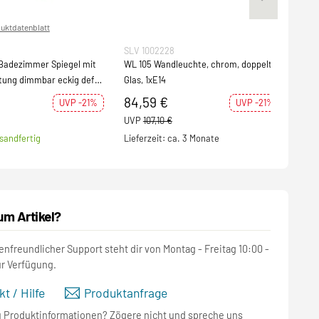
uktdatenblatt
SLV 1002228
SLV 
adezimmer Spiegel mit
WL 105 Wandleuchte, chrom, doppelt
MAG
tung dimmbar eckig defog
Glas, 1xE14
Kosm
CCT 
84,59 €
138
UVP -21%
UVP -21%
UVP
107,10 €
UVP
sandfertig
Lieferzeit: ca. 3 Monate
S
um Artikel?
nfreundlicher Support steht dir von Montag - Freitag 10:00 -
ur Verfügung.
t / Hilfe
Produktanfrage
u Produktinformationen? Zögere nicht und spreche uns