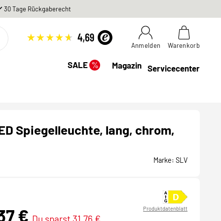
30 Tage Rückgaberecht
Anmelden
Warenkorb
%
SALE
Magazin
Servicecenter
D Spiegelleuchte, lang, chrom,
Marke:
SLV
,37 €
Produktdatenblatt
Du sparst 31,76 €