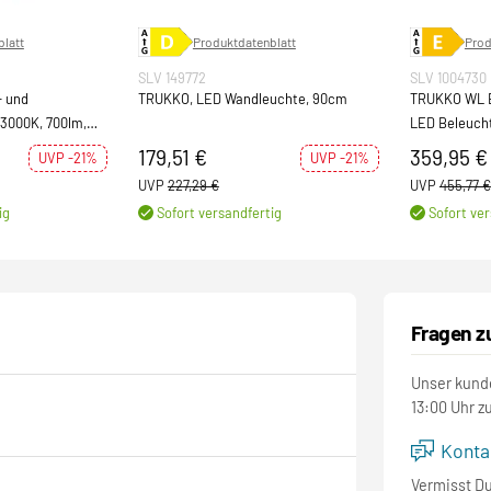
latt
Produktdatenblatt
Prod
SLV 149772
SLV 1004730
- und
TRUKKO, LED Wandleuchte, 90cm
TRUKKO WL B
 3000K, 700lm,
LED Beleuch
alu
179,51 €
359,95 €
UVP -21%
UVP -21%
UVP
227,29 €
UVP
455,77 €
ig
Sofort versandfertig
Sofort ver
Fragen z
Unser kunde
13:00 Uhr z
Kontak
Vermisst D