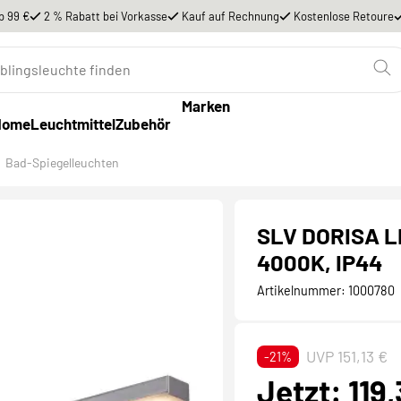
b 99 €
2 % Rabatt bei Vorkasse
Kauf auf Rechnung
Kostenlose Retoure
Marken
Home
Leuchtmittel
Zubehör
Bad-Spiegelleuchten
SLV DORISA LE
4000K, IP44
Artikelnummer:
1000780
UVP 151,13 €
-21%
Jetzt: 119