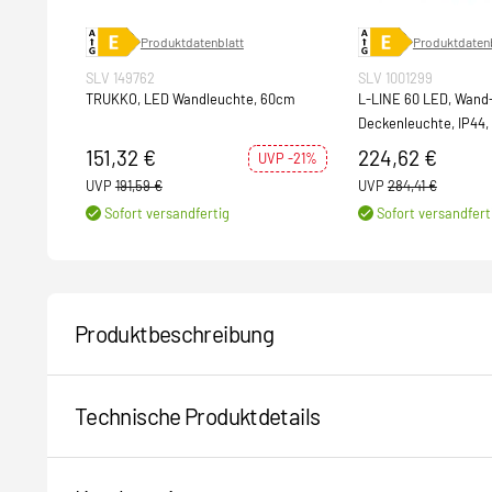
Produktdatenblatt
Produktdatenb
SLV 149762
SLV 1001299
TRUKKO, LED Wandleuchte, 60cm
L-LINE 60 LED, Wand
Deckenleuchte, IP44,
weiss
151,32 €
224,62 €
UVP -21%
UVP
191,59 €
UVP
284,41 €
Sofort versandfertig
Sofort versandfert
Produktbeschreibung
Technische Produktdetails