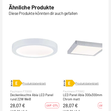
Ähnliche Produkte
Diese Produkte könnten dir auch gefallen
Produktdatenblatt
Produktdatenblatt
Paulmann P70899
Paulmann P70982
Deckenleuchte Abia LED Panel
LED Panel Abia 300x300mm 22 W
rund 22W Weiß
Chrom matt
28,07 €
28,07 €
UVP -27%
UVP -27%