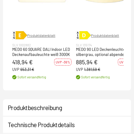
Produktdatenblatt
Produktdatenblatt
SLV 1002882
SLV 135174
MEDO 60 SQUARE DALI Indoor LED
MEDO 90 LED Deckenleuchte,
Deckenaufbauleuchte weiß 3000K
silbergrau, optional abpendel- bar
418,94 €
885,94 €
UVP -36%
UVP -36%
UVP
653,31 €
UVP
1.381,59 €
Sofort versandfertig
Sofort versandfertig
Produktbeschreibung
Technische Produktdetails