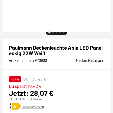
Paulmann Deckenleuchte Abia LED Panel
eckig 22W Weiß
Artikelnummer:
P70900
Marke:
Paulmann
UVP 38,49 €
-27%
Du sparst 10,42 €
Jetzt: 28,07 €
inkl. 19% USt.,
zzgl.
Versand
Produktdatenblatt