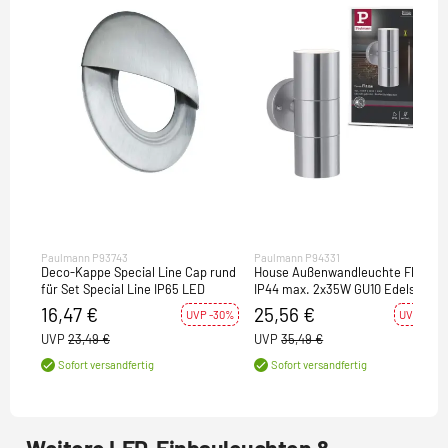
Paulmann P93743
Paulmann P94331
Deco-Kappe Special Line Cap rund
House Außenwandleuchte Flame
für Set Special Line IP65 LED
IP44 max. 2x35W GU10 Edelstahl
gebürstet 230V
16,47 €
25,56 €
UVP -30%
UVP -28%
UVP
23,49 €
UVP
35,49 €
Sofort versandfertig
Sofort versandfertig
Weitere LED-Einbauleuchten &