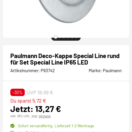
Paulmann Deco-Kappe Special Line rund
für Set Special Line IP65 LED
Artikelnummer:
P93742
Marke:
Paulmann
UVP 18,99 €
-30%
Du sparst 5,72 €
Jetzt: 13,27 €
inkl. 19% USt.,
zzgl.
Versand
Sofort versandfertig,
Lieferzeit 1-2 Werktage