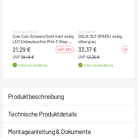
Paulmann P93131
SLV 1001171
Cole Coin Schwarz/Gold matt eckig
DOLIX OUT QPAR51, eckig,
LED Einbauleuchte IP44 3-Step-
silbergrau
Dim 2700K 470lm 230V
21,29 €
33,37 €
UVP -28%
UVP -21%
UVP
29,49 €
UVP
42,25 €
Sofort versandfertig
Sofort versandfertig
Produktbeschreibung
Technische Produktdetails
Montageanleitung & Dokumente