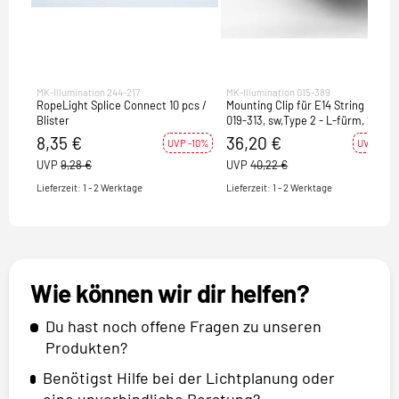
MK-Illumination 244-217
MK-Illumination 015-389
RopeLight Splice Connect 10 pcs /
Mounting Clip für E14 String Lite,
Blister
019-313, sw,Type 2 - L-fürm, 20pcs
/ Blister
8,35 €
36,20 €
UVP -10%
UVP -10%
UVP
9,28 €
UVP
40,22 €
Lieferzeit: 1 - 2 Werktage
Lieferzeit: 1 - 2 Werktage
Wie können wir dir helfen?
Du hast noch offene Fragen zu unseren
Produkten?
Benötigst Hilfe bei der Lichtplanung oder