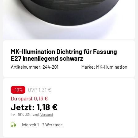
MK-Illumination Dichtring für Fassung
E27 innenliegend schwarz
Artikelnummer:
244-201
Marke:
MK-Illumination
UVP 1,31 €
-10%
Du sparst 0,13 €
Jetzt: 1,18 €
inkl. 19% USt.,
zzgl.
Versand
Lieferzeit 1 - 2 Werktage