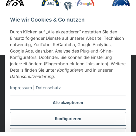
Wie wir Cookies & Co nutzen
Durch Klicken auf „Alle akzeptieren“ gestatten Sie den
Einsatz folgender Dienste auf unserer Website: Technisch
notwendig, YouTube, ReCaptcha, Google Analytics,
Google Ads, dash.bar, Analyse des Plug-und-Shine-
Konfigurators, Doofinder. Sie können die Einstellung
jederzeit ändern (Fingerabdruck-Icon links unten). Weitere
Details finden Sie unter
Konfigurieren
und in unserer
Datenschutzerklärung
.
UVP: Ist die unverbindliche Preisempfehlung des Herstellers für
Impressum
|
Datenschutz
das Produkt
* Gratis Versand ab 99 € innerhalb Deutschlands
Alle akzeptieren
Wir nutzen Trusted Shops als unabhängigen Dienstleister für die
Einholung von Bewertungen. Trusted Shops hat Maßnahmen
Konfigurieren
getroffen, um sicherzustellen, dass es es sich um echte
Bewertungen handelt.
Ablehnen