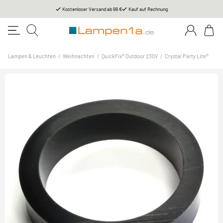
Kostenloser Versand ab 99 €
Kauf auf Rechnung
Lampen & Leuchten
/
Weihnachten
/
QuickFix® Outdoor 230V
/
Crystal Party Lite®