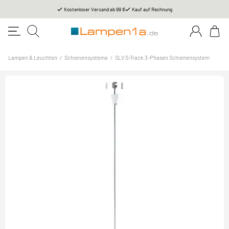
Kostenloser Versand ab 99 €
Kauf auf Rechnung
Lampen & Leuchten
/
Schienensysteme
/
SLV S-Track 3-Phasen Schienensystem