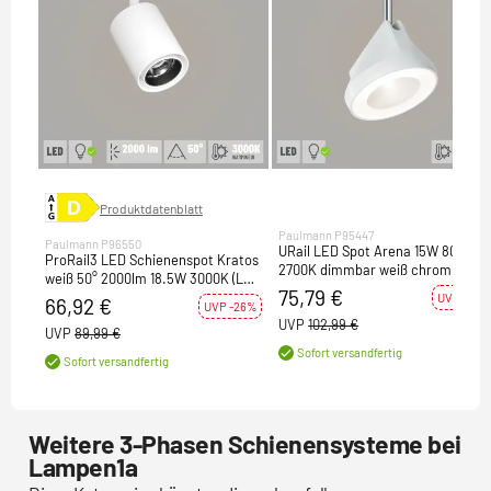
Produktdatenblatt
Paulmann P95447
Paulmann P96550
URail LED Spot Arena 15W 800lm
ProRail3 LED Schienenspot Kratos
2700K dimmbar weiß chrom (LED
weiß 50° 2000lm 18.5W 3000K (LED
fest verbaut)
75,79 €
fest verbaut)
UVP -26%
66,92 €
UVP -26%
UVP
102,99 €
UVP
89,99 €
Sofort versandfertig
Sofort versandfertig
Weitere 3-Phasen Schienensysteme bei
Lampen1a