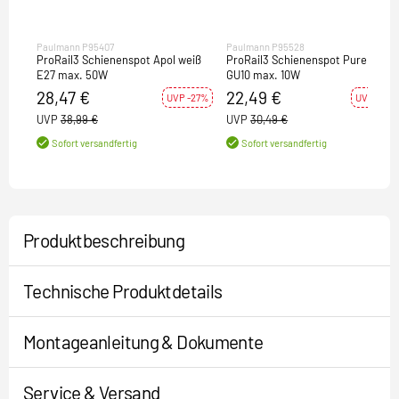
Paulmann P95407
Paulmann P95528
ProRail3 Schienenspot Apol weiß
ProRail3 Schienenspot Purell weiß
E27 max. 50W
GU10 max. 10W
28,47 €
22,49 €
UVP -27%
UVP -26%
UVP
38,99 €
UVP
30,49 €
Sofort versandfertig
Sofort versandfertig
Produktbeschreibung
Technische Produktdetails
Montageanleitung & Dokumente
Service & Versand