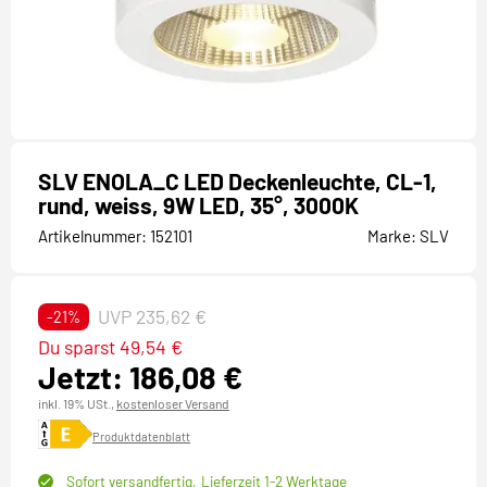
SLV ENOLA_C LED Deckenleuchte, CL-1,
rund, weiss, 9W LED, 35°, 3000K
Artikelnummer:
152101
Marke:
SLV
UVP 235,62 €
-21%
Du sparst 49,54 €
Jetzt: 186,08 €
inkl. 19% USt.,
kostenloser Versand
Produktdatenblatt
Sofort versandfertig,
Lieferzeit 1-2 Werktage