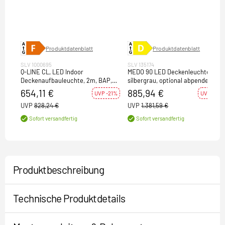
Produktdatenblatt
Produktdatenblatt
SLV 1000695
SLV 135174
Q-LINE CL, LED Indoor
MEDO 90 LED Deckenleuchte,
Deckenaufbauleuchte, 2m, BAP,
silbergrau, optional abpendel- bar
schwarz, 4000K
654,11 €
885,94 €
UVP -21%
UVP -36%
UVP
828,24 €
UVP
1.381,59 €
Sofort versandfertig
Sofort versandfertig
Produktbeschreibung
Technische Produktdetails