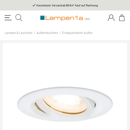
Kostenloser Versand ab 99 €
Kauf auf Rechnung
Lampen & Leuchten
/
Außenleuchten
/
Einbaustrahler Außen