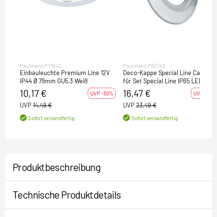
Paulmann P17943
Paulmann P93743
Einbauleuchte Premium Line 12V
Deco-Kappe Special Line Cap run
IP44 Ø 79mm GU5,3 Weiß
für Set Special Line IP65 LED
10,17 €
16,47 €
UVP -30%
UVP -30%
UVP
14,49 €
UVP
23,49 €
Sofort versandfertig
Sofort versandfertig
Produktbeschreibung
Technische Produktdetails