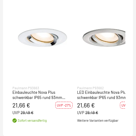
Paulmann P93663
Paulmann P93662
Einbauleuchte Nova Plus
LED Einbauleuchte Nova Plus
schwenkbar IP65 rund 93mm
schwenkbar IP65 rund 93mm
GU5,3 / GU10 max. 35W dimmbar
GU5,3 / GU10 dimmbar Eisen
21,66 €
21,66 €
UVP -27%
UVP -27%
Weiß matt/Chrom
gebürstet
UVP
29,49 €
UVP
29,49 €
Weitere Varianten verfügbar
Sofort versandfertig