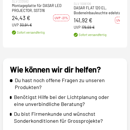
SLV 233582
SLV 1006106
Montageplatte für DASAR LED
DASAR FLAT 120 EL,
PROJECTOR, SST316
Bodeneinbauleuchte edelstahl 7W
24,43 €
3000K
UVP -21%
141,92 €
UVP -21%
UVP
30,94 €
UVP
179,69 €
Sofort versandfertig
Sofort versandfertig
Wie können wir dir helfen?
Du hast noch offene Fragen zu unseren
Produkten?
Benötigst Hilfe bei der Lichtplanung oder
eine unverbindliche Beratung?
Du bist Firmenkunde und wünschst
Sonderkonditionen für Grossprojekte?