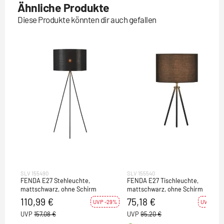
Ähnliche Produkte
Diese Produkte könnten dir auch gefallen
SLV 155490
SLV 155540
FENDA E27 Stehleuchte,
FENDA E27 Tischleuchte,
mattschwarz, ohne Schirm
mattschwarz, ohne Schirm
110,99 €
75,18 €
UVP -29%
UVP -21%
UVP
157,08 €
UVP
95,20 €