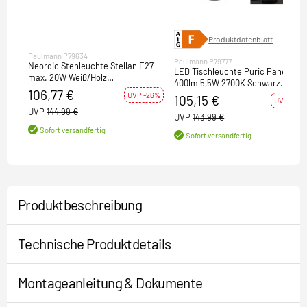
Produktdatenblatt
Paulmann P79634
Paulmann P79777
Neordic Stehleuchte Stellan E27
LED Tischleuchte Puric Pane
max. 20W Weiß/Holz
400lm 5,5W 2700K Schwarz
Stoff/Metall/Holz
106,77 €
dimmbar mit 3-Step-Dim
UVP -26%
105,15 €
UVP -27%
schwenkbar
UVP
144,99 €
UVP
143,99 €
Sofort versandfertig
Sofort versandfertig
Produktbeschreibung
Technische Produktdetails
Montageanleitung & Dokumente