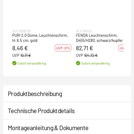
SLV 1008226
SLV 156122
PURI 2.0 Dome, Leuchtenschirm,
FENDA Leuchtenschirm,
H: 6.5 cm, gold
D455/H280, schwarz/kupfer
8,46 €
82,71 €
UVP -21%
UVP -21%
UVP
10,71 €
UVP
104,72 €
Sofort versandfertig
Sofort versandfertig
Produktbeschreibung
Technische Produktdetails
Montageanleitung & Dokumente