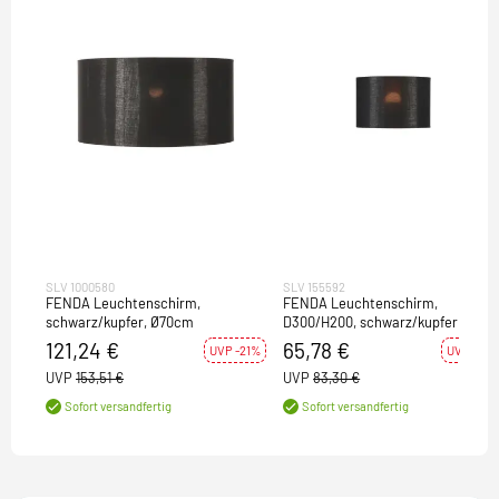
SLV 1000580
SLV 155592
FENDA Leuchtenschirm,
FENDA Leuchtenschirm,
schwarz/kupfer, Ø70cm
D300/H200, schwarz/kupfer
121,24 €
65,78 €
UVP -21%
UVP -21%
UVP
153,51 €
UVP
83,30 €
Sofort versandfertig
Sofort versandfertig