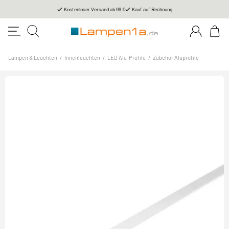
Kostenloser Versand ab 99 €
Kauf auf Rechnung
Lampen & Leuchten
/
Innenleuchten
/
LED Alu-Profile
/
Zubehör Aluprofile