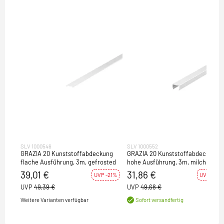
SLV 1000546
SLV 1000552
GRAZIA 20 Kunststoffabdeckung
GRAZIA 20 Kunststoffabdeckung
flache Ausführung, 3m, gefrosted
hohe Ausführung, 3m, milchig
39,01 €
31,86 €
UVP -21%
UVP -36%
UVP
49,39 €
UVP
49,68 €
Weitere Varianten verfügbar
Sofort versandfertig