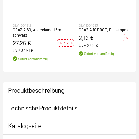
SLV 1004912
SLV 1004893
GRAZIA 60, Abdeckung 1,5m
GRAZIA 10 EDGE, Endkappe alu
schwarz
2,12 €
UVP -21%
27,26 €
UVP -21%
UVP
2,68 €
UVP
34,51 €
Sofort versandfertig
Sofort versandfertig
Produktbeschreibung
Technische Produktdetails
Katalogseite