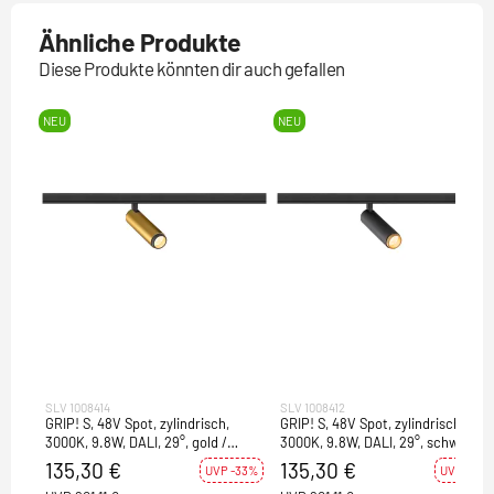
Ähnliche Produkte
Diese Produkte könnten dir auch gefallen
NEU
NEU
SLV 1008414
SLV 1008412
GRIP! S, 48V Spot, zylindrisch,
GRIP! S, 48V Spot, zylindrisch,
3000K, 9.8W, DALI, 29°, gold /
3000K, 9.8W, DALI, 29°, schwarz /
schwarz
gold
135,30 €
135,30 €
UVP -33%
UVP -33%