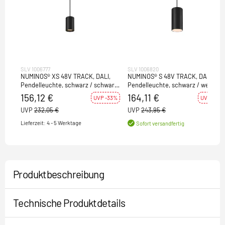
SLV 1006777
SLV 1006820
NUMINOS® XS 48V TRACK, DALI,
NUMINOS® S 48V TRACK, DALI,
Pendelleuchte, schwarz / schwarz,
Pendelleuchte, schwarz / weiß,
8.7W, 700lm, 3000K, CRI90, 20°
16W, 1030lm, 2700K, CRI90, 55°
156,12 €
164,11 €
UVP -33%
UVP -33%
UVP
232,05 €
UVP
243,95 €
Lieferzeit: 4 - 5 Werktage
Sofort versandfertig
Produktbeschreibung
Technische Produktdetails