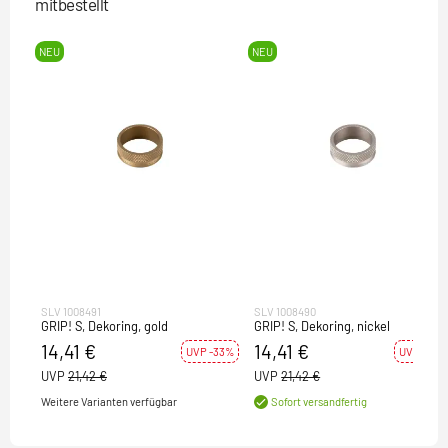
mitbestellt
NEU
NEU
SLV 1008491
SLV 1008490
GRIP! S, Dekoring, gold
GRIP! S, Dekoring, nickel
14,41 €
14,41 €
UVP -33%
UVP -33%
UVP
21,42 €
UVP
21,42 €
Weitere Varianten verfügbar
Sofort versandfertig