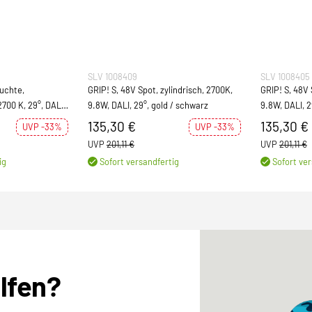
SLV 1008409
SLV 1008405
uchte,
GRIP! S, 48V Spot, zylindrisch, 2700K,
GRIP! S, 48V 
700 K, 29°, DALI,
9.8W, DALI, 29°, gold / schwarz
9.8W, DALI, 2
135,30 €
135,30 €
UVP -33%
UVP -33%
UVP
201,11 €
UVP
201,11 €
ig
Sofort versandfertig
Sofort ver
elfen?