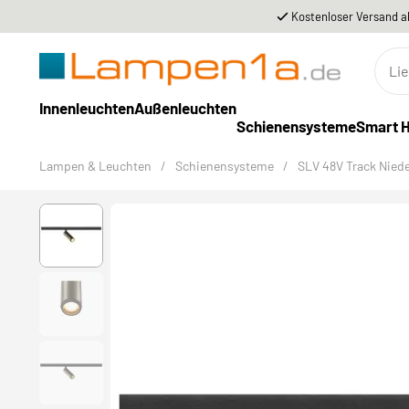
Kostenloser Versand a
Innenleuchten
Außenleuchten
Schienensysteme
Smart 
Lampen & Leuchten
/
Schienensysteme
/
SLV 48V Track Nied