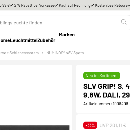
b 99 €
2 % Rabatt bei Vorkasse
Kauf auf Rechnung
Kostenlose Retoure
Marken
Home
Leuchtmittel
Zubehör
ervolt Schienensystem
/
NUMINOS® 48V Spots
Neu im Sortiment
SLV GRIP! S, 4
9.8W, DALI, 29
Artikelnummer:
1008408
UVP 201,11 €
-33%