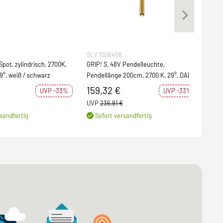
SLV 1008458
SLV 
Spot, zylindrisch, 2700K,
GRIP! S, 48V Pendelleuchte,
GRIP
9°, weiß / schwarz
Pendellänge 200cm, 2700 K, 29°, DALI,
9.8W
gold / schwarz
159,32 €
135
UVP -33%
UVP -33%
UVP
236,81 €
UVP
sandfertig
Sofort versandfertig
S