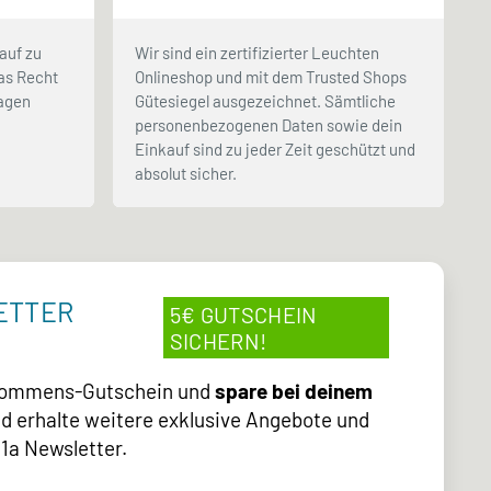
auf zu
Wir sind ein zertifizierter Leuchten
as Recht
Onlineshop und mit dem Trusted Shops
Tagen
Gütesiegel ausgezeichnet. Sämtliche
.
personenbezogenen Daten sowie dein
Einkauf sind zu jeder Zeit geschützt und
absolut sicher.
ETTER
5€ GUTSCHEIN
SICHERN!
lkommens-Gutschein und
spare bei deinem
d erhalte weitere exklusive Angebote und
1a Newsletter.