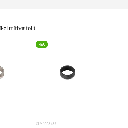
kel mitbestellt
NEU
SLV 1008489