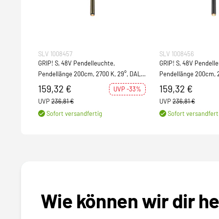
SLV 1008457
SLV 1008456
GRIP! S, 48V Pendelleuchte,
GRIP! S, 48V Pendelle
Pendellänge 200cm, 2700 K, 29°, DALI,
Pendellänge 200cm, 2
bronze / schwarz
schwarz / gold
159,32 €
159,32 €
UVP -33%
UVP
236,81 €
UVP
236,81 €
Sofort versandfertig
Sofort versandfert
Wie können wir dir h