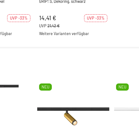
kel
GRIP! S, Dekoring, schwarz
14,41 €
UVP -33%
UVP -33%
UVP
21,42 €
rfügbar
Weitere Varianten verfügbar
NEU
NEU