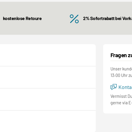
kostenlose Retoure
2% Sofortrabatt bei Vor
Fragen z
Unser kunde
13:00 Uhr z
Kontak
Vermisst D
gerne via E