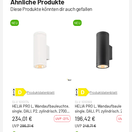
Ähnliche Produkte
Diese Produkte könnten dir auch gefallen
NEU
NEU
Produktdatenblatt
Produktdatenblatt
SLV 1010174
SLV 1010169
HELIA PRO L, Wandaufbauleuchte,
HELIA PRO L, Wandaufbauleuchte
single, DALI, P2, zylindrisch, 2700
single, DALI, P1, zylindrisch, 2700 K
K, 15 W, 24°, weiß
10 W, 24°, anthrazit
234,01 €
196,42 €
UVP -21%
UVP -21%
UVP
296,31 €
UVP
248,71 €