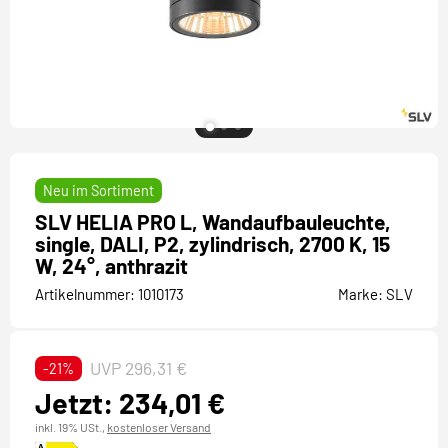
Neu im Sortiment
SLV HELIA PRO L, Wandaufbauleuchte,
single, DALI, P2, zylindrisch, 2700 K, 15
W, 24°, anthrazit
Artikelnummer:
1010173
Marke:
SLV
UVP 296,31 €
-21%
Jetzt: 234,01 €
inkl. 19% USt.,
kostenloser Versand