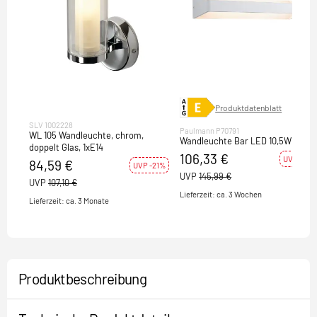
Produktdatenblatt
SLV 1002228
Paulmann P70791
WL 105 Wandleuchte, chrom,
Wandleuchte Bar LED 10,5W Weiß
doppelt Glas, 1xE14
106,33 €
UVP -27%
84,59 €
UVP -21%
UVP
145,99 €
UVP
107,10 €
Lieferzeit: ca. 3 Wochen
Lieferzeit: ca. 3 Monate
Produktbeschreibung