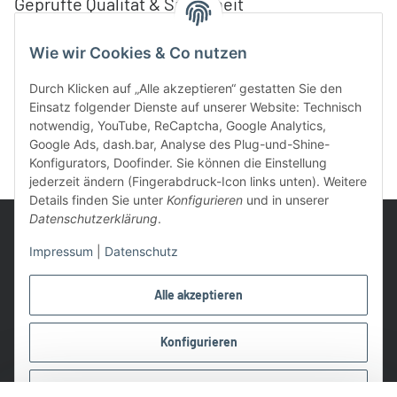
Geprüfte Qualität & Sicherheit
Wie wir Cookies & Co nutzen
Durch Klicken auf „Alle akzeptieren“ gestatten Sie den
Einsatz folgender Dienste auf unserer Website: Technisch
notwendig, YouTube, ReCaptcha, Google Analytics,
Google Ads, dash.bar, Analyse des Plug-und-Shine-
Konfigurators, Doofinder. Sie können die Einstellung
jederzeit ändern (Fingerabdruck-Icon links unten). Weitere
Details finden Sie unter
Konfigurieren
und in unserer
Datenschutzerklärung
.
Impressum
|
Datenschutz
UVP: Ist die unverbindliche Preisempfehlung des Herstellers für
Alle akzeptieren
das Produkt
* Gratis Versand ab 99 € innerhalb Deutschlands
Konfigurieren
Wir nutzen Trusted Shops als unabhängigen Dienstleister für die
Einholung von Bewertungen. Trusted Shops hat Maßnahmen
Ablehnen
getroffen, um sicherzustellen, dass es es sich um echte