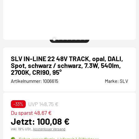
SLV IN-LINE 22 48V TRACK, opal, DALI,
Spot, schwarz / schwarz, 7.3W, 540lm,
2700K, CRI90, 95°
Artikelnummer:
1006615
Marke:
SLV
UVP 148,75 €
-33%
Du sparst 48,67 €
Jetzt: 100,08 €
inkl. 19% USt.,
kostenloser Versand