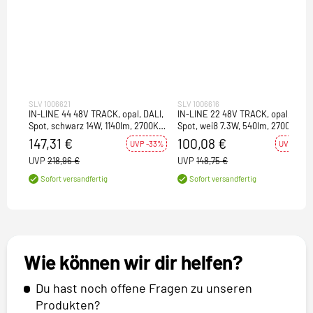
SLV 1006621
SLV 1006616
IN-LINE 44 48V TRACK, opal, DALI,
IN-LINE 22 48V TRACK, opal, DALI,
Spot, schwarz 14W, 1140lm, 2700K,
Spot, weiß 7.3W, 540lm, 2700K,
CRI90, 95°
CRI90, 95°
147,31 €
100,08 €
UVP -33%
UVP -33%
UVP
218,96 €
UVP
148,75 €
Sofort versandfertig
Sofort versandfertig
Wie können wir dir helfen?
Du hast noch offene Fragen zu unseren
Produkten?