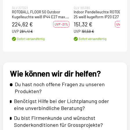
SLV 227221
SLV 165390
ROTOBALL FLOOR 50 Outdoor
Indoor Pendelleuchte ROTOBALL
Kugelleuchte weiß IP44 E27 max.
25 weiß kugelform IP20 E27 max.
24W mit Netzstecker
24W
224,62 €
151,32 €
UVP -21%
UVP -21%
UVP
284,41 €
UVP
191,59 €
Sofort versandfertig
Sofort versandfertig
Wie können wir dir helfen?
Du hast noch offene Fragen zu unseren
Produkten?
Benötigst Hilfe bei der Lichtplanung oder
eine unverbindliche Beratung?
Du bist Firmenkunde und wünschst
Sonderkonditionen für Grossprojekte?