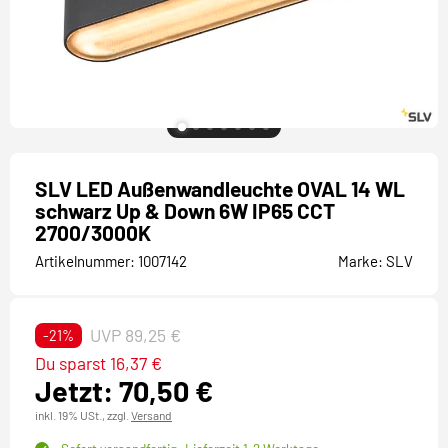
SLV LED Außenwandleuchte OVAL 14 WL
schwarz Up & Down 6W IP65 CCT
2700/3000K
Artikelnummer:
1007142
Marke:
SLV
UVP 89,25 €
-21%
Du sparst 16,37 €
Jetzt: 70,50 €
inkl. 19% USt.,
zzgl.
Versand