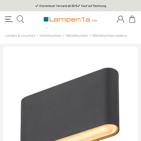
Kostenloser Versand ab 99 €
Kauf auf Rechnung
Lampen & Leuchten
/
Innenleuchten
/
Wandleuchten
/
Wandleuchten modern