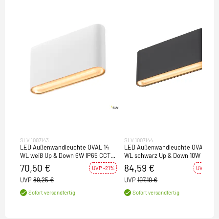
SLV 1007143
SLV 1007144
LED Außenwandleuchte OVAL 14
LED Außenwandleuchte OVAL 18
WL weiß Up & Down 6W IP65 CCT
WL schwarz Up & Down 10W IP65
2700/3000K
CCT 2700/3000K
70,50 €
84,59 €
UVP -21%
UVP -21%
UVP
89,25 €
UVP
107,10 €
Sofort versandfertig
Sofort versandfertig