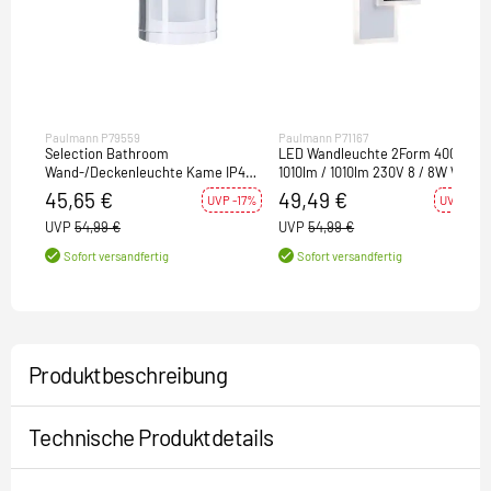
Paulmann P79559
Paulmann P71167
Selection Bathroom
LED Wandleuchte 2Form 4000K
Wand-/Deckenleuchte Kame IP44
1010lm / 1010lm 230V 8 / 8W Weiß
3000K 320lm 230V 5W
Schwarz
45,65 €
49,49 €
UVP -17%
UVP -10%
Signalschwarz
UVP
54,99 €
UVP
54,99 €
Sofort versandfertig
Sofort versandfertig
Produktbeschreibung
Technische Produktdetails