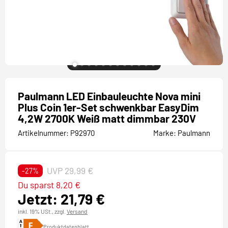
Paulmann LED Einbauleuchte Nova mini
Plus Coin 1er-Set schwenkbar EasyDim
4,2W 2700K Weiß matt dimmbar 230V
Artikelnummer:
P92970
Marke:
Paulmann
UVP 29,99 €
-27%
Du sparst 8,20 €
Jetzt: 21,79 €
inkl. 19% USt.,
zzgl.
Versand
Produktdatenblatt