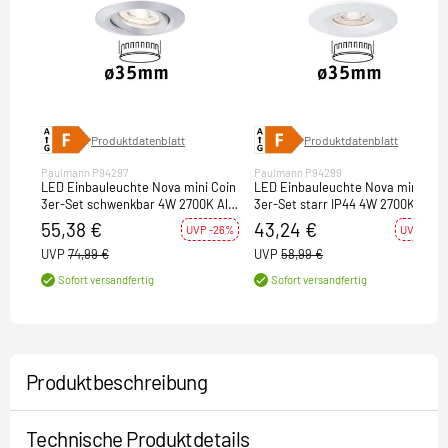
Produktdatenblatt
Produktdatenblatt
Paulmann P94297
Paulmann P94299
LED Einbauleuchte Nova mini Coin
LED Einbauleuchte Nova mini Coi
3er-Set schwenkbar 4W 2700K Alu
3er-Set starr IP44 4W 2700K Weiß
gedreht 230V
matt 230V
55,38 €
43,24 €
UVP -26%
UVP -27%
UVP
74,99 €
UVP
58,99 €
Sofort versandfertig
Sofort versandfertig
Produktbeschreibung
Technische Produktdetails