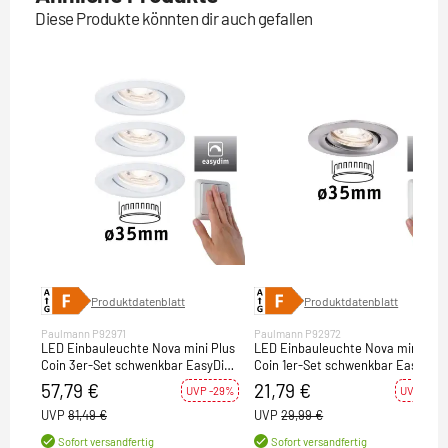
Diese Produkte könnten dir auch gefallen
Produktdatenblatt
Produktdatenblatt
Paulmann P92971
Paulmann P92972
LED Einbauleuchte Nova mini Plus
LED Einbauleuchte Nova mini Plu
Coin 3er-Set schwenkbar EasyDim
Coin 1er-Set schwenkbar EasyDim
4,2W 2700K Weiß matt dimmbar
4,2W 2700K Eisen gebürstet
57,79 €
21,79 €
UVP -29%
UVP -27%
230V
dimmbar 230V
UVP
81,49 €
UVP
29,99 €
Sofort versandfertig
Sofort versandfertig