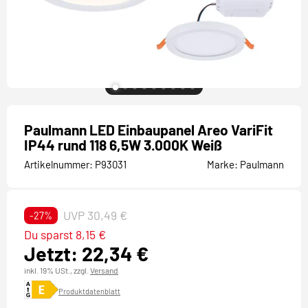
Paulmann LED Einbaupanel Areo VariFit
IP44 rund 118 6,5W 3.000K Weiß
Artikelnummer:
P93031
Marke:
Paulmann
UVP 30,49 €
-27%
Du sparst 8,15 €
Jetzt: 22,34 €
inkl. 19% USt.,
zzgl.
Versand
Produktdatenblatt