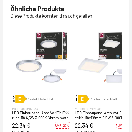
Ähnliche Produkte
Diese Produkte könnten dir auch gefallen
Produktdatenblatt
Produktdatenblatt
Paulmann P93033
Paulmann P93039
LED Einbaupanel Areo VariFit IP44
LED Einbaupanel Areo VariFit IP4
rund 118 6,5W 3.000K Chrom matt
eckig 118x118mm 6,5W 3.000K Wei
22,34 €
22,34 €
UVP -27%
UVP -27%