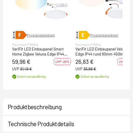
Produktdatenblatt
Produktdatenblatt
Paulmann P79956
Paulmann P79944
VariFit LED Einbaupanel Smart
VariFit LED Einbaupanel Veluna
Home Zigbee Veluna Edge IP44
Edge IP44 rund 90mm 450lm
rund 160mm 1000lm Tunable White
3000K Weiß dimmbar
59,96 €
26,83 €
UVP -26%
UVP -27%
Weiß dimmbar
UVP
81,49 €
UVP
36,99 €
Sofort versandfertig
Sofort versandfertig
Produktbeschreibung
Technische Produktdetails