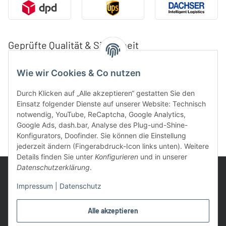
Geprüfte Qualität & Sicherheit
Wie wir Cookies & Co nutzen
Durch Klicken auf „Alle akzeptieren“ gestatten Sie den
Einsatz folgender Dienste auf unserer Website: Technisch
notwendig, YouTube, ReCaptcha, Google Analytics,
Google Ads, dash.bar, Analyse des Plug-und-Shine-
Konfigurators, Doofinder. Sie können die Einstellung
jederzeit ändern (Fingerabdruck-Icon links unten). Weitere
Details finden Sie unter
Konfigurieren
und in unserer
Datenschutzerklärung
.
Impressum
|
Datenschutz
UVP: Ist die unverbindliche Preisempfehlung des Herstellers für
Alle akzeptieren
das Produkt