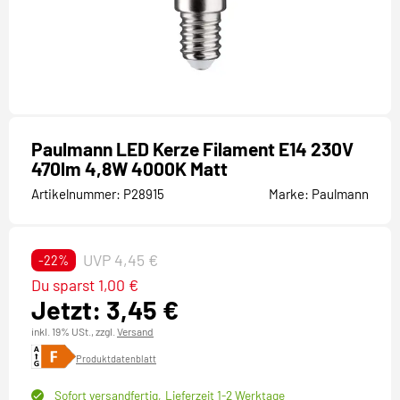
Paulmann LED Kerze Filament E14 230V
470lm 4,8W 4000K Matt
Artikelnummer:
P28915
Marke:
Paulmann
UVP 4,45 €
-22%
Du sparst 1,00 €
Jetzt: 3,45 €
inkl. 19% USt.,
zzgl.
Versand
Produktdatenblatt
Sofort versandfertig,
Lieferzeit 1-2 Werktage