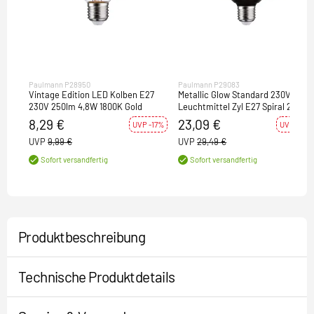
Paulmann P28950
Paulmann P29083
Vintage Edition LED Kolben E27
Metallic Glow Standard 230V LED
230V 250lm 4,8W 1800K Gold
Leuchtmittel Zyl E27 Spiral 200lm
4,2W 1800K Schwarz
8,29 €
23,09 €
UVP -17%
UVP -22%
UVP
9,99 €
UVP
29,49 €
Sofort versandfertig
Sofort versandfertig
Produktbeschreibung
Technische Produktdetails