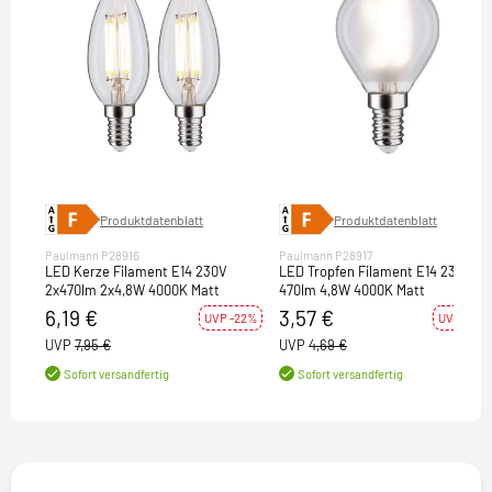
Produktdatenblatt
Produktdatenblatt
Paulmann P28916
Paulmann P28917
LED Kerze Filament E14 230V
LED Tropfen Filament E14 230V
2x470lm 2x4,8W 4000K Matt
470lm 4,8W 4000K Matt
6,19 €
3,57 €
UVP -22%
UVP -24%
UVP
7,95 €
UVP
4,69 €
Sofort versandfertig
Sofort versandfertig