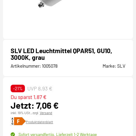
SLV LED Leuchtmittel QPAR51, GU10,
3000K, grau
Artikelnummer:
1005078
Marke:
SLV
UVP 8,93 €
-21%
Du sparst 1,87 €
Jetzt: 7,06 €
inkl. 19% USt.,
zzgl.
Versand
Produktdatenblatt
Sofort versandfertig,
Lieferzeit 1-2 Werktage