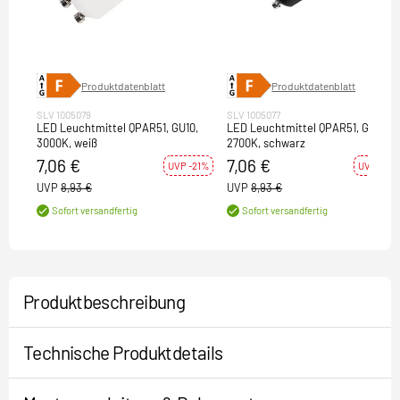
Produktdatenblatt
Produktdatenblatt
SLV 1005079
SLV 1005077
LED Leuchtmittel QPAR51, GU10,
LED Leuchtmittel QPAR51, GU10,
3000K, weiß
2700K, schwarz
7,06 €
7,06 €
UVP -21%
UVP -21%
UVP
8,93 €
UVP
8,93 €
Sofort versandfertig
Sofort versandfertig
Produktbeschreibung
Technische Produktdetails