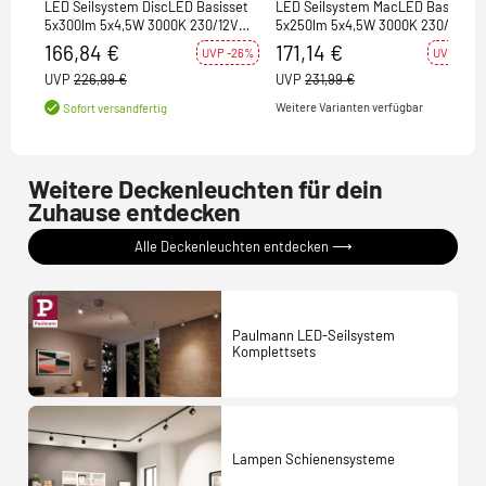
LED Seilsystem DiscLED Basisset
LED Seilsystem MacLED Basisset
5x300lm 5x4,5W 3000K 230/12V
5x250lm 5x4,5W 3000K 230/12V
Chrom matt/Chrom
Chrom matt/Chrom
166,84 €
171,14 €
UVP -26%
UVP -26%
UVP
226,99 €
UVP
231,99 €
Weitere Varianten verfügbar
Sofort versandfertig
Weitere Deckenleuchten für dein
Zuhause entdecken
Alle Deckenleuchten entdecken ⟶
Paulmann LED-Seilsystem
Komplettsets
Lampen Schienensysteme