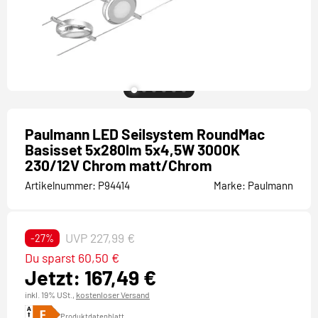
Paulmann LED Seilsystem RoundMac
Basisset 5x280lm 5x4,5W 3000K
230/12V Chrom matt/Chrom
Artikelnummer:
P94414
Marke:
Paulmann
UVP 227,99 €
-27%
Du sparst 60,50 €
Jetzt: 167,49 €
inkl. 19% USt.,
kostenloser Versand
Produktdatenblatt