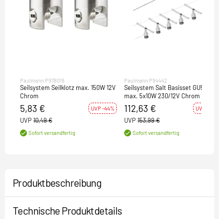
Paulmann P978019
Paulmann P94442
Seilsystem Seilklotz max. 150W 12V
Seilsystem Salt Basisset GU5,3
Chrom
max. 5x10W 230/12V Chrom matt
5,83 €
112,63 €
UVP -44%
UVP -27%
UVP
10,49 €
UVP
153,99 €
Sofort versandfertig
Sofort versandfertig
Produktbeschreibung
Technische Produktdetails