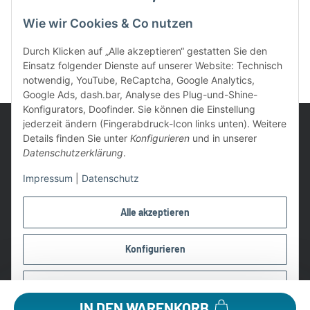
Wie wir Cookies & Co nutzen
Durch Klicken auf „Alle akzeptieren“ gestatten Sie den
Einsatz folgender Dienste auf unserer Website: Technisch
notwendig, YouTube, ReCaptcha, Google Analytics,
Google Ads, dash.bar, Analyse des Plug-und-Shine-
Konfigurators, Doofinder. Sie können die Einstellung
jederzeit ändern (Fingerabdruck-Icon links unten). Weitere
Details finden Sie unter
Konfigurieren
und in unserer
Datenschutzerklärung
.
UVP: Ist die unverbindliche Preisempfehlung des Herstellers für
Impressum
|
Datenschutz
das Produkt
* Gratis Versand ab 99 € innerhalb Deutschlands
Alle akzeptieren
Wir nutzen Trusted Shops als unabhängigen Dienstleister für die
Einholung von Bewertungen. Trusted Shops hat Maßnahmen
Konfigurieren
getroffen, um sicherzustellen, dass es es sich um echte
Bewertungen handelt.
Ablehnen
Alle Preise in €, inkl. 19% USt. und evtl. zzgl. Versandkosten
IN DEN WARENKORB
©2026 Lampen1a GmbH