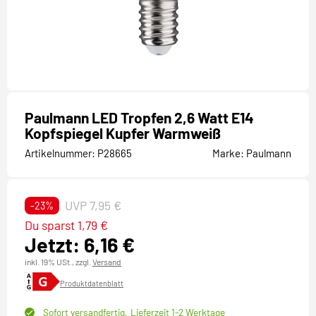
Paulmann LED Tropfen 2,6 Watt E14
Kopfspiegel Kupfer Warmweiß
Artikelnummer:
P28665
Marke:
Paulmann
UVP 7,95 €
-23%
Du sparst 1,79 €
Jetzt: 6,16 €
inkl. 19% USt.,
zzgl.
Versand
Produktdatenblatt
Sofort versandfertig,
Lieferzeit 1-2 Werktage