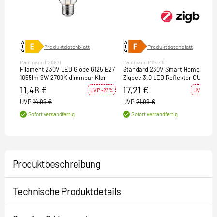
Produktdatenblatt
Produktdatenblatt
Paulmann P28971
Paulmann P29148
Filament 230V LED Globe G125 E27
Standard 230V Smart Home
1055lm 9W 2700K dimmbar Klar
Zigbee 3.0 LED Reflektor GU10
350lm 4,8W RGBW+ dimmbar
11,48 €
17,21 €
UVP -23%
UVP -22%
Schwarz matt
UVP
14,99 €
UVP
21,99 €
Sofort versandfertig
Sofort versandfertig
Produktbeschreibung
Technische Produktdetails