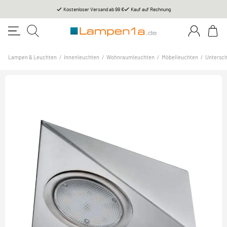
Kostenloser Versand ab 99 €
Kauf auf Rechnung
Lampen & Leuchten
/
Innenleuchten
/
Wohnraumleuchten
/
Möbelleuchten
/
Untersc