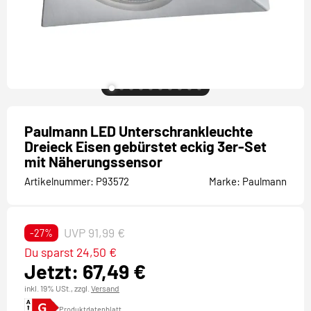
Paulmann LED Unterschrankleuchte
Dreieck Eisen gebürstet eckig 3er-Set
mit Näherungssensor
Artikelnummer:
P93572
Marke:
Paulmann
UVP 91,99 €
-27%
Du sparst 24,50 €
Jetzt: 67,49 €
inkl. 19% USt.,
zzgl.
Versand
Produktdatenblatt