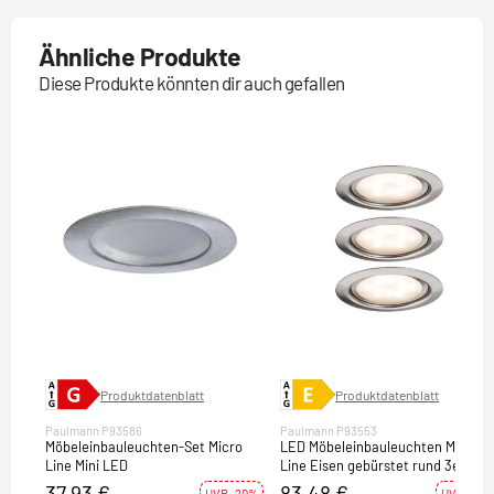
Ähnliche Produkte
Diese Produkte könnten dir auch gefallen
Produktdatenblatt
Produktdatenblatt
Paulmann P93586
Paulmann P93553
Möbeleinbauleuchten-Set Micro
LED Möbeleinbauleuchten Micro
Line Mini LED
Line Eisen gebürstet rund 3er-Set
2700K inkl. Trafo
37,93 €
83,48 €
UVP -20%
UVP -27%