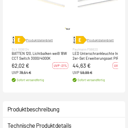
Produktdatenblatt
Produktdatenblatt
SLV 1006124
Paulmann P98620
BATTEN 120, Lichtbalken weiß 18W
LED Unterschrankleuchte Inline
CCT Switch 3000/4000K
2er-Set Erweiterungsset PIR-
Sensor 3000K dimmbar 2x6W
62,02 €
44,63 €
UVP -21%
UVP -26%
550x26mm 2x500lm 24V Chrom
UVP
78,54 €
UVP
59,99 €
matt
Sofort versandfertig
Sofort versandfertig
Produktbeschreibung
Technische Produktdetails