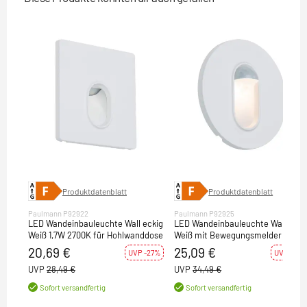
Produktdatenblatt
Produktdatenblatt
Paulmann P92922
Paulmann P92925
LED Wandeinbauleuchte Wall eckig
LED Wandeinbauleuchte Wall rund
Weiß 1,7W 2700K für Hohlwanddose
Weiß mit Bewegungsmelder 2,7W
2700K
20,69 €
25,09 €
UVP -27%
UVP -27%
UVP
28,49 €
UVP
34,49 €
Sofort versandfertig
Sofort versandfertig