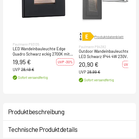
Produktdatenblatt
Paulmann P93135
Paulmann P94382
LED Wandeinbauleuchte Edge
Outdoor Wandeinbauleuchte High
Quadro Schwarz eckig 2700K mit
LED Schwarz IP44 4W 230V
PIR-Sensor für Geräteeinbaudose
19,95 €
Warmweiß 105x60mm
UVP -30%
20,90 €
mit ⌀ 68mm
UVP -28%
UVP
28,49 €
UVP
28,99 €
Sofort versandfertig
Sofort versandfertig
Produktbeschreibung
Technische Produktdetails