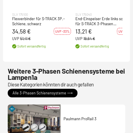
SLV 175100
SLV 175040
Flexverbinder für S-TRACK 3P.-
End-Einspeiser Erde links schwar
Schiene, schwarz
für S-TRACK 3-Phasen
Aufbauschiene
34,58 €
13,21 €
UVP -33%
UVP -33%
UVP
51,41 €
UVP
19,64 €
Sofort versandfertig
Sofort versandfertig
Weitere 3-Phasen Schienensysteme bei
Lampen1a
Diese Kategorien könnten dir auch gefallen
Alle 3-Phasen Schienensysteme ⟶
Paulmann ProRail 3