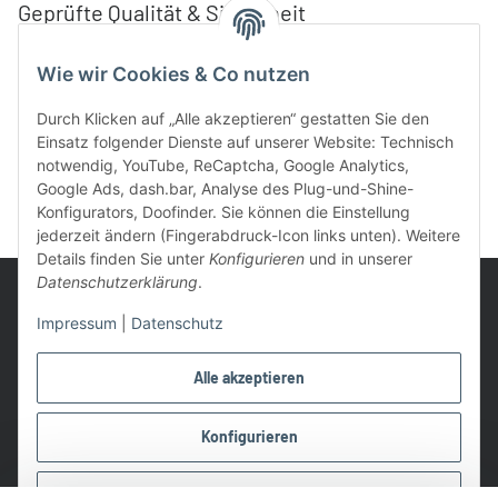
Geprüfte Qualität & Sicherheit
Wie wir Cookies & Co nutzen
Durch Klicken auf „Alle akzeptieren“ gestatten Sie den
Einsatz folgender Dienste auf unserer Website: Technisch
notwendig, YouTube, ReCaptcha, Google Analytics,
Google Ads, dash.bar, Analyse des Plug-und-Shine-
Konfigurators, Doofinder. Sie können die Einstellung
jederzeit ändern (Fingerabdruck-Icon links unten). Weitere
Details finden Sie unter
Konfigurieren
und in unserer
Datenschutzerklärung
.
Impressum
|
Datenschutz
UVP: Ist die unverbindliche Preisempfehlung des Herstellers für
Alle akzeptieren
das Produkt
* Gratis Versand ab 99 € innerhalb Deutschlands
Konfigurieren
Wir nutzen Trusted Shops als unabhängigen Dienstleister für die
Einholung von Bewertungen. Trusted Shops hat Maßnahmen
Ablehnen