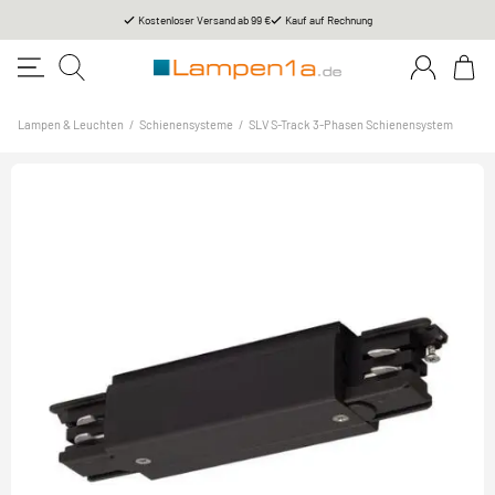
Kostenloser Versand ab 99 €
Kauf auf Rechnung
Lampen & Leuchten
/
Schienensysteme
/
SLV S-Track 3-Phasen Schienensystem