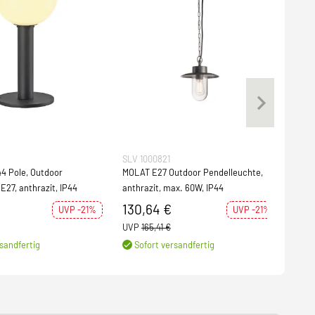
SLV 1000821
SLV 
4 Pole, Outdoor
MOLAT E27 Outdoor Pendelleuchte,
QUA
E27, anthrazit, IP44
anthrazit, max. 60W, IP44
Wan
IP44
130,64 €
158
UVP -21%
UVP -21%
UVP
165,41 €
UVP
sandfertig
Sofort versandfertig
S