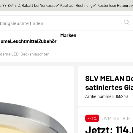
b 99 €
2 % Rabatt bei Vorkasse
Kauf auf Rechnung
Kostenlose Retoure
Marken
Home
Leuchtmittel
Zubehör
derne LED-Deckenleuchten
SLV MELAN Dec
satiniertes Gl
Artikelnummer:
155236
UVP 145,18 €
-21%
Jetzt: 114