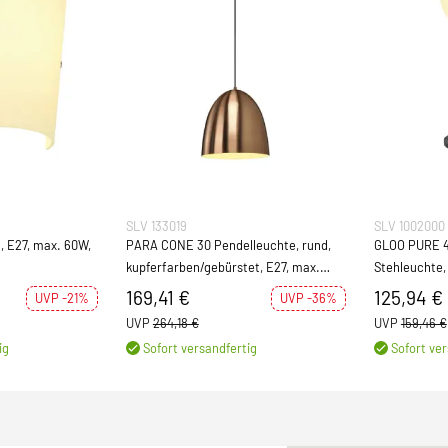
SLV 133019
SLV 1002000
 E27, max. 60W,
PARA CONE 30 Pendelleuchte, rund,
GLOO PURE 4
kupferfarben/gebürstet, E27, max.
Stehleuchte, 
60W
169,41 €
125,94 €
UVP -21%
UVP -36%
UVP
264,18 €
UVP
159,46 €
ig
Sofort versandfertig
Sofort ver