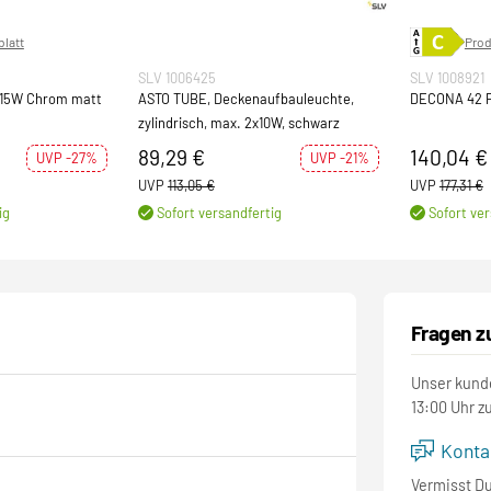
latt
Prod
SLV 1006425
SLV 1008921
d 15W Chrom matt
ASTO TUBE, Deckenaufbauleuchte,
DECONA 42 
zylindrisch, max. 2x10W, schwarz
89,29 €
140,04 €
UVP -27%
UVP -21%
UVP
113,05 €
UVP
177,31 €
ig
Sofort versandfertig
Sofort ver
Fragen z
Unser kunde
13:00 Uhr z
Kontak
Vermisst D