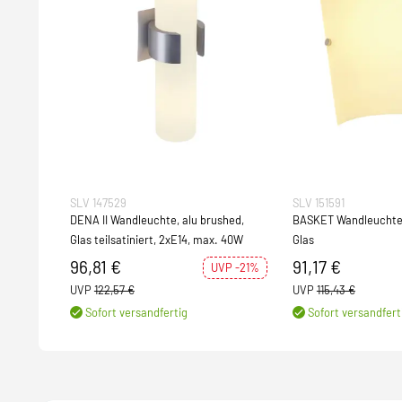
SLV 147529
SLV 151591
DENA II Wandleuchte, alu brushed,
BASKET Wandleuchte,
Glas teilsatiniert, 2xE14, max. 40W
Glas
96,81 €
91,17 €
UVP -21%
UVP
122,57 €
UVP
115,43 €
Sofort versandfertig
Sofort versandfert