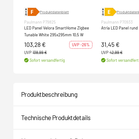
Produktdatenblatt
Produktdatenb
Paulmann P79825
Paulmann P70933
LED Panel Velora SmartHome Zigbee
Atria LED Panel run
Tunable White 295x295mm 10,5 W
103,28 €
31,45 €
UVP -26%
UVP
138,99 €
UVP
42,99 €
Sofort versandfertig
Sofort versandfert
Produktbeschreibung
Technische Produktdetails