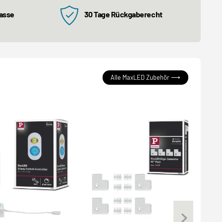
kasse
30 Tage Rückgaberecht
Alle MaxLED Zubehör ⟶