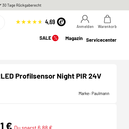
30 Tage Rückgaberecht
Anmelden
Warenkorb
%
SALE
Magazin
Servicecenter
ED Profilsensor Night PIR 24V
Marke:
Paulmann
61 €
Du sparst 6,88 €