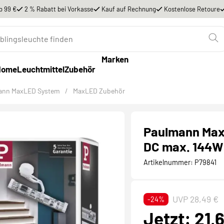
b 99 €
2 % Rabatt bei Vorkasse
Kauf auf Rechnung
Kostenlose Retoure
Marken
Home
Leuchtmittel
Zubehör
ann MaxLED System
/
MaxLED Zubehör
Paulmann MaxL
DC max. 144W
Artikelnummer:
P79841
UVP 28,49 €
-24%
Jetzt: 21,