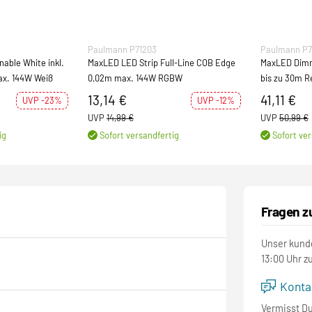
Paulmann P71203
Paulmann P7
able White inkl.
MaxLED LED Strip Full-Line COB Edge
MaxLED Dimm
x. 144W Weiß
0,02m max. 144W RGBW
bis zu 30m R
13,14 €
41,11 €
UVP -23%
UVP -12%
UVP
14,99 €
UVP
50,99 €
ig
Sofort versandfertig
Sofort ver
Fragen z
Unser kunde
13:00 Uhr z
Kontak
Vermisst D