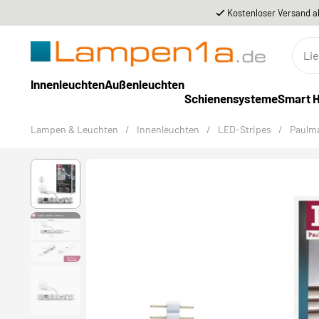
Kostenloser Versand a
Innenleuchten
Außenleuchten
Schienensysteme
Smart 
Lampen & Leuchten
/
Innenleuchten
/
LED-Stripes
/
Paulm