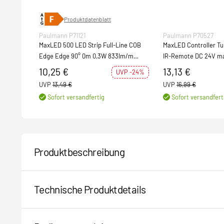
Produktdatenblatt
Paulmann P71121
Paulmann P70527
MaxLED 500 LED Strip Full-Line COB
MaxLED Controller Tun
Edge Edge 90° 0m 0,3W 833lm/m
IR-Remote DC 24V ma
800LEDs/m 2700K
10,25 €
13,13 €
UVP -24%
UVP
13,49 €
UVP
16,99 €
Sofort versandfertig
Sofort versandfert
Produktbeschreibung
Technische Produktdetails