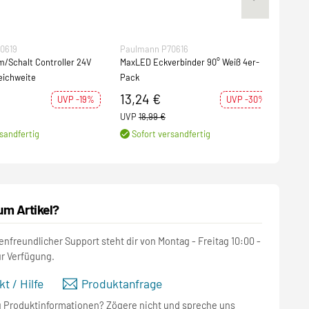
0619
Paulmann P70616
Paul
/Schalt Controller 24V
MaxLED Eckverbinder 90° Weiß 4er-
MaxL
eichweite
Pack
Edge 0m 0,6W 2133lm/m 800
650
13,24 €
11,
UVP -19%
UVP -30%
UVP
18,99 €
UVP
sandfertig
Sofort versandfertig
S
um Artikel?
nfreundlicher Support steht dir von Montag - Freitag 10:00 -
ur Verfügung.
t / Hilfe
Produktanfrage
u Produktinformationen? Zögere nicht und spreche uns