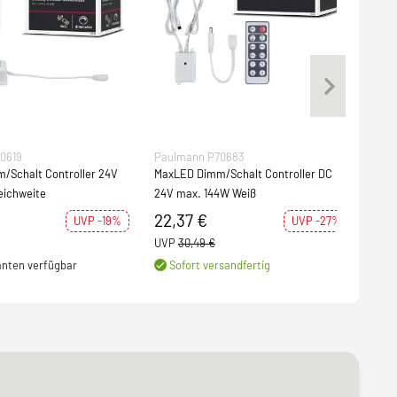
0619
Paulmann P70683
Pau
/Schalt Controller 24V
MaxLED Dimm/Schalt Controller DC
Sma
eichweite
24V max. 144W Weiß
Dimm
22,37 €
25
UVP -19%
UVP -27%
UVP
30,49 €
UVP
anten verfügbar
Sofort versandfertig
Weit