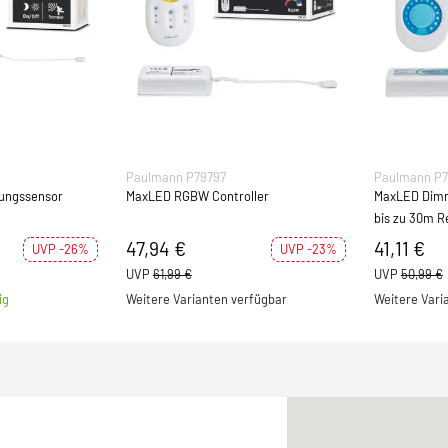
Paulmann P79797
Paulmann P7
ungssensor
MaxLED RGBW Controller
MaxLED Dimm
bis zu 30m R
47,94 €
41,11 €
UVP -26%
UVP -23%
UVP
61,99 €
UVP
50,99 €
ig
Weitere Varianten verfügbar
Weitere Vari