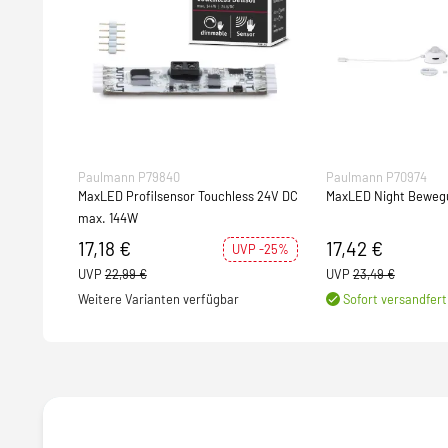
Paulmann P79840
Paulmann P70974
MaxLED Profilsensor Touchless 24V DC
MaxLED Night Beweg
max. 144W
17,18 €
17,42 €
UVP -25%
UVP
22,99 €
UVP
23,49 €
Weitere Varianten verfügbar
Sofort versandfert