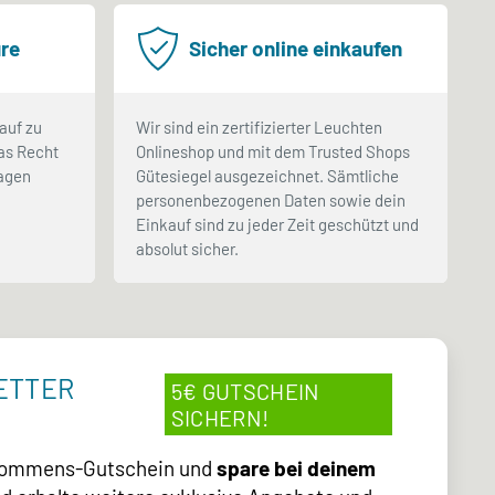
re
Sicher online einkaufen
auf zu
Wir sind ein zertifizierter Leuchten
as Recht
Onlineshop und mit dem Trusted Shops
Tagen
Gütesiegel ausgezeichnet. Sämtliche
.
personenbezogenen Daten sowie dein
Einkauf sind zu jeder Zeit geschützt und
absolut sicher.
ETTER
5€ GUTSCHEIN
SICHERN!
lkommens-Gutschein und
spare bei deinem