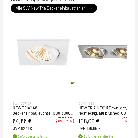
Alle SLV New Tria Deckeneinbaustrahler ⟶
SLV 1007427
SLV 111382
NEW TRIA® 68,
NEW TRIA II ES111 Downlight,
Deckeneinbauleuchte, 1800-3000K,
rechteckig, alu brushed, GU10,
38°, IP 20, quadratisch, weiß
max. 2x75W, inkl. Clipfedern
64,86 €
108,09 €
UVP -21%
UVP -21%
UVP
82,11 €
UVP
136,85 €
Sofort versandfertig
Sofort versandfertig