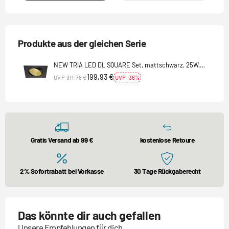
Produkte aus der gleichen Serie
NEW TRIA LED DL SQUARE Set, mattschwarz, 25W,
30°,2700K,inkl. Treiber,Clipf.
199,93 €
UVP
311,78 €
UVP -36%
Gratis Versand ab 99 €
kostenlose Retoure
2% Sofortrabatt bei Vorkasse
30 Tage Rückgaberecht
Das könnte dir auch gefallen
Unsere Empfehlungen für dich