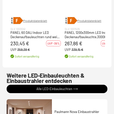
Produktdatenblatt
Produktdatenblatt
SLV 1003041
SLV 1001505
PANEL 60 DALI Indoor LED
PANEL 1200x300mm LED Indoor
Deckenaufbauleuchten rund weiß
Deckenaufbauleuchte,3000K, wei
4000K
230,45 €
267,86 €
UVP -36%
UVP -21%
UVP
359,38 €
UVP
339,15 €
Sofort versandfertig
Sofort versandfertig
Weitere LED-Einbauleuchten &
Einbaustrahler entdecken
Alle LED-Einbauleuchten ⟶
Paulmann Nova Einbaustrahler