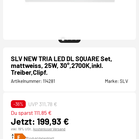
SLV NEW TRIA LED DL SQUARE Set,
mattweiss, 25W, 30°,2700K,inkl.
Treiber,Clipf.
Artikelnummer:
114281
Marke:
SLV
UVP 311,78 €
-36%
Du sparst 111,85 €
Jetzt: 199,93 €
inkl. 19% USt.,
kostenloser Versand
Produktdatenblatt