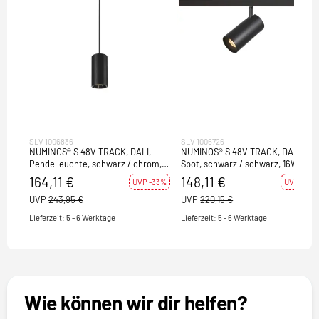
SLV 1006836
SLV 1006726
NUMINOS® S 48V TRACK, DALI,
NUMINOS® S 48V TRACK, DALI,
Pendelleuchte, schwarz / chrom,
Spot, schwarz / schwarz, 16W,
16W, 1050lm, 3000K, CRI90, 40°
1030lm, 3000K, CRI90, 40°
164,11 €
148,11 €
UVP -33%
UVP -33%
UVP
243,95 €
UVP
220,15 €
Lieferzeit: 5 - 6 Werktage
Lieferzeit: 5 - 6 Werktage
Wie können wir dir helfen?