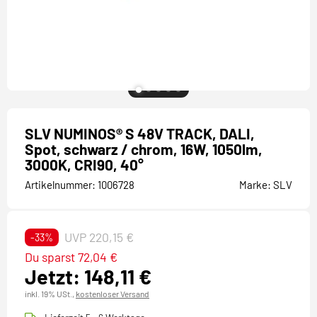
SLV NUMINOS® S 48V TRACK, DALI,
Spot, schwarz / chrom, 16W, 1050lm,
3000K, CRI90, 40°
Artikelnummer:
1006728
Marke:
SLV
UVP 220,15 €
-33%
Du sparst 72,04 €
Jetzt: 148,11 €
inkl. 19% USt.,
kostenloser Versand