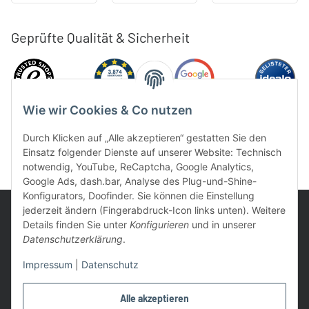
Geprüfte Qualität & Sicherheit
Wie wir Cookies & Co nutzen
Durch Klicken auf „Alle akzeptieren“ gestatten Sie den
Einsatz folgender Dienste auf unserer Website: Technisch
notwendig, YouTube, ReCaptcha, Google Analytics,
Google Ads, dash.bar, Analyse des Plug-und-Shine-
Konfigurators, Doofinder. Sie können die Einstellung
jederzeit ändern (Fingerabdruck-Icon links unten). Weitere
Details finden Sie unter
Konfigurieren
und in unserer
Datenschutzerklärung
.
UVP: Ist die unverbindliche Preisempfehlung des Herstellers für
Impressum
|
Datenschutz
das Produkt
* Gratis Versand ab 99 € innerhalb Deutschlands
Alle akzeptieren