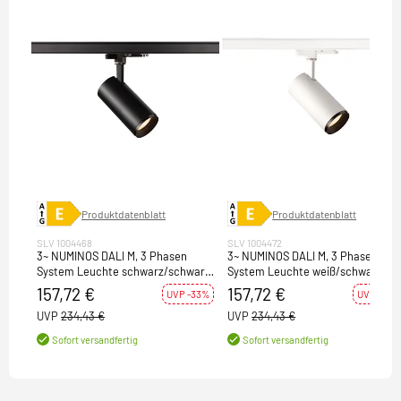
Produktdatenblatt
Produktdatenblatt
SLV 1004468
SLV 1004472
3~ NUMINOS DALI M, 3 Phasen
3~ NUMINOS DALI M, 3 Phasen
System Leuchte schwarz/schwarz
System Leuchte weiß/schwarz
3000K 60°
3000K 60°
157,72 €
157,72 €
UVP -33%
UVP -33%
UVP
234,43 €
UVP
234,43 €
Sofort versandfertig
Sofort versandfertig