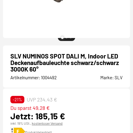
SLV NUMINOS SPOT DALI M, Indoor LED
Deckenaufbauleuchte schwarz/schwarz
3000K 60°
Artikelnummer:
1004492
Marke:
SLV
UVP 234,43 €
-21%
Du sparst 49,28 €
Jetzt: 185,15 €
inkl. 19% USt.,
kostenloser Versand
Produktdatenblatt