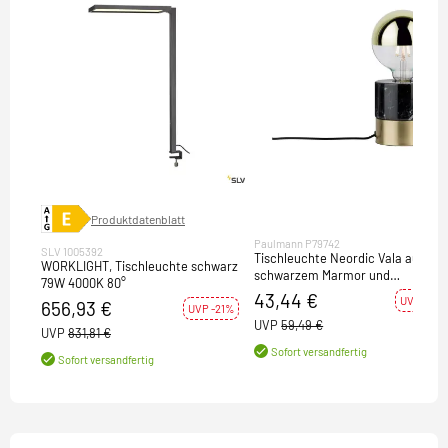
Produktdatenblatt
Paulmann P79742
SLV 1005392
Tischleuchte Neordic Vala aus
WORKLIGHT, Tischleuchte schwarz
schwarzem Marmor und
79W 4000K 80°
gebürstetem Messing E27
43,44 €
UVP -27%
656,93 €
UVP -21%
UVP
59,49 €
UVP
831,81 €
Sofort versandfertig
Sofort versandfertig