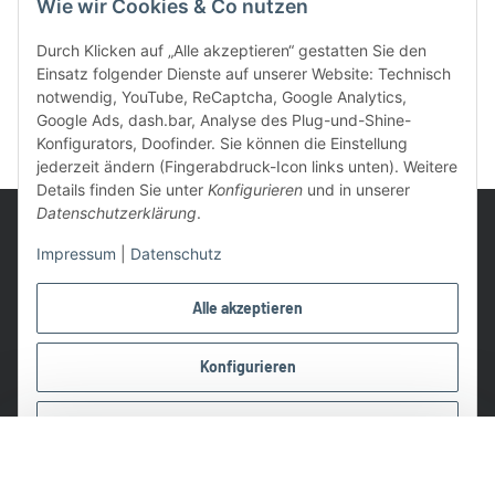
Wie wir Cookies & Co nutzen
Durch Klicken auf „Alle akzeptieren“ gestatten Sie den
Einsatz folgender Dienste auf unserer Website: Technisch
notwendig, YouTube, ReCaptcha, Google Analytics,
Google Ads, dash.bar, Analyse des Plug-und-Shine-
Konfigurators, Doofinder. Sie können die Einstellung
jederzeit ändern (Fingerabdruck-Icon links unten). Weitere
Details finden Sie unter
Konfigurieren
und in unserer
Datenschutzerklärung
.
Impressum
|
Datenschutz
UVP: Ist die unverbindliche Preisempfehlung des Herstellers für
Alle akzeptieren
das Produkt
* Gratis Versand ab 99 € innerhalb Deutschlands
Konfigurieren
Wir nutzen Trusted Shops als unabhängigen Dienstleister für die
Einholung von Bewertungen. Trusted Shops hat Maßnahmen
Ablehnen
getroffen, um sicherzustellen, dass es es sich um echte
Bewertungen handelt.
Alle Preise in €, inkl. 19% USt. und evtl. zzgl. Versandkosten