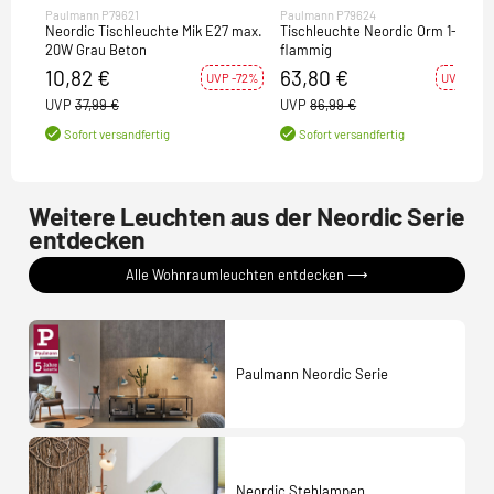
Paulmann P79621
Paulmann P79624
Neordic Tischleuchte Mik E27 max.
Tischleuchte Neordic Orm 1-
20W Grau Beton
flammig
10,82 €
63,80 €
UVP -72%
UVP -27%
UVP
37,99 €
UVP
86,99 €
Sofort versandfertig
Sofort versandfertig
Weitere Leuchten aus der Neordic Serie
entdecken
Alle Wohnraumleuchten entdecken ⟶
Paulmann Neordic Serie
Neordic Stehlampen