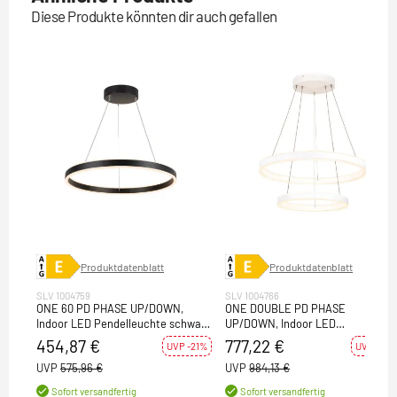
Diese Produkte könnten dir auch gefallen
Produktdatenblatt
Produktdatenblatt
SLV 1004759
SLV 1004766
ONE 60 PD PHASE UP/DOWN,
ONE DOUBLE PD PHASE
Indoor LED Pendelleuchte schwarz
UP/DOWN, Indoor LED
CCT switch 2700/3000K
Pendelleuchte weiß CCT switch
454,87 €
777,22 €
UVP -21%
UVP -21%
2700/3000K
UVP
575,96 €
UVP
984,13 €
Sofort versandfertig
Sofort versandfertig