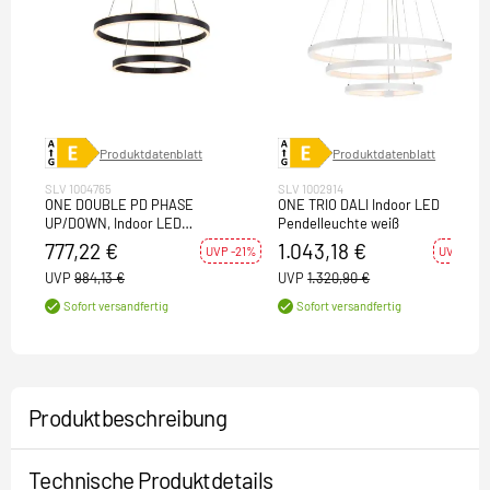
Produktdatenblatt
Produktdatenblatt
SLV 1004765
SLV 1002914
ONE DOUBLE PD PHASE
ONE TRIO DALI Indoor LED
UP/DOWN, Indoor LED
Pendelleuchte weiß
Pendelleuchte schwarz CCT switch
777,22 €
1.043,18 €
UVP -21%
UVP -21%
2700/3000K
UVP
984,13 €
UVP
1.320,90 €
Sofort versandfertig
Sofort versandfertig
Produktbeschreibung
Technische Produktdetails