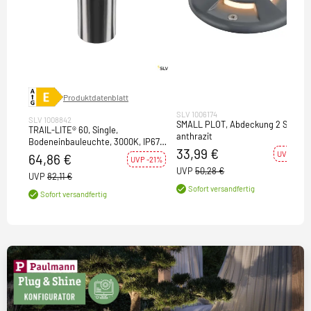
Produktdatenblatt
SLV 1006174
SLV 1008842
SMALL PLOT, Abdeckung 2 Slots
TRAIL-LITE® 60, Single,
anthrazit
Bodeneinbauleuchte, 3000K, IP67,
33,99 €
rund, edelstahl / aluminium
UVP -32%
64,86 €
UVP -21%
UVP
50,28 €
UVP
82,11 €
Sofort versandfertig
Sofort versandfertig