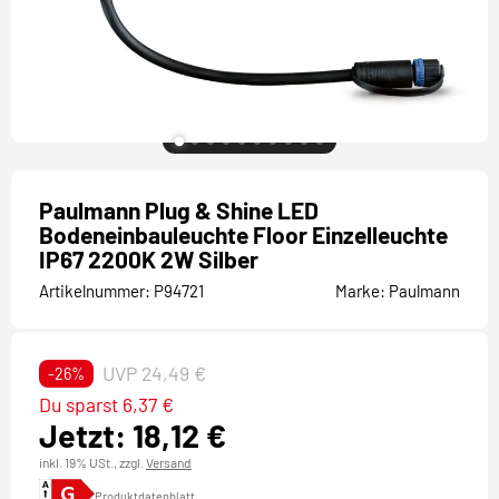
Paulmann Plug & Shine LED
Bodeneinbauleuchte Floor Einzelleuchte
IP67 2200K 2W Silber
Artikelnummer:
P94721
Marke:
Paulmann
UVP 24,49 €
-26%
Du sparst 6,37 €
Jetzt: 18,12 €
inkl. 19% USt.,
zzgl.
Versand
Produktdatenblatt