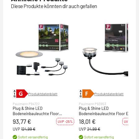
Diese Produkte könnten dir auch gefallen
Produktdatenblatt
Produktdatenblatt
Paulmann P94722
Paulmann P93953
Plug & Shine LED
Plug & Shine LED
Bodeneinbauleuchte Floor
Bodeneinbauleuchte Floor Eco
Basisset IP67 2200K 3x2W 21VA
IP67 3000K 2W Einzelspot
93,77 €
18,01 €
UVP -25%
UVP -28%
Silber
UVP
124,99 €
UVP
24,99 €
Sofort versandfertig
Sofort versandfertig